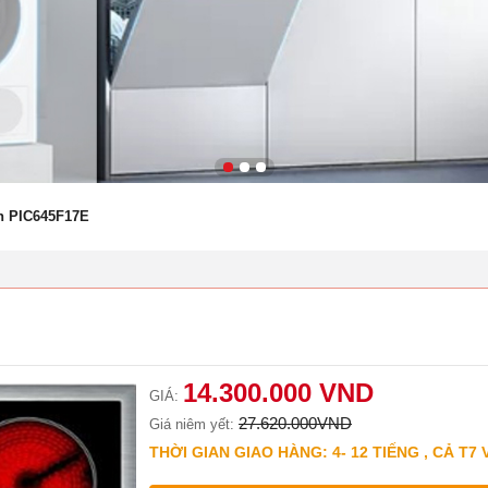
h PIC645F17E
14.300.000 VND
GIÁ:
27.620.000VND
Giá niêm yết:
THỜI GIAN GIAO HÀNG: 4- 12 TIẾNG , CẢ T7 