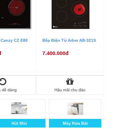
 Canzy CZ E88
Bếp Điện Từ Arber AB-321S
đ
7.400.000đ
ả dễ dàng
Hậu mãi chu đáo
Hút Mùi
Máy Rửa Bát