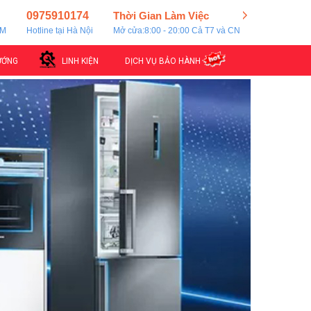
0975910174
Thời Gian Làm Việc
CM
Hotline tại Hà Nội
Mở cửa:8:00 - 20:00 Cả T7 và CN
ƯỚNG
LINH KIỆN
DỊCH VỤ BẢO HÀNH