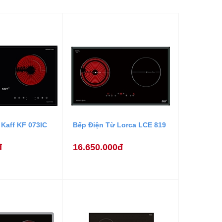
 Kaff KF 073IC
Bếp Điện Từ Lorca LCE 819
đ
16.650.000đ