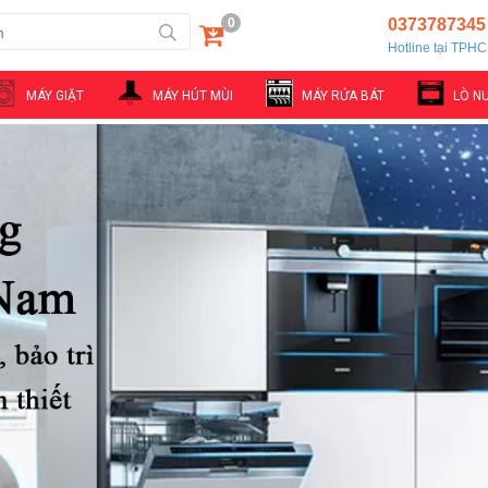
0
0373787345
Hotline tại TPH
MÁY GIẶT
MÁY HÚT MÙI
MÁY RỬA BÁT
LÒ N