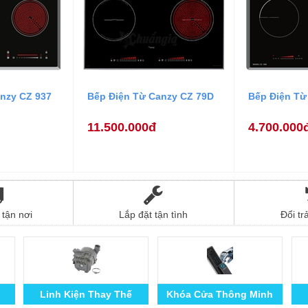
nzy CZ 937
Bếp Điện Từ Canzy CZ 79D
Bếp Điện Từ
11.500.000đ
4.700.000
tận nơi
Lắp đặt tận tình
Đổi tr
Linh Kiện Thay Thế
Khóa Cửa Thông Minh