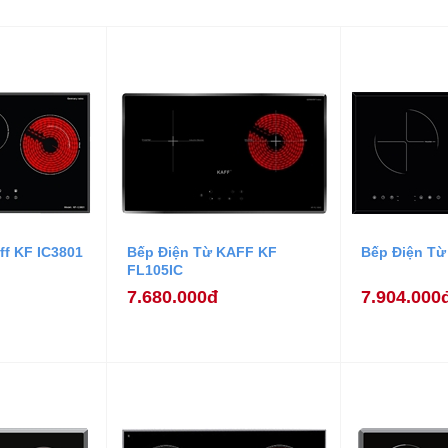
ff KF IC3801
Bếp Điện Từ KAFF KF
Bếp Điện Từ
FL105IC
7.680.000đ
7.904.000