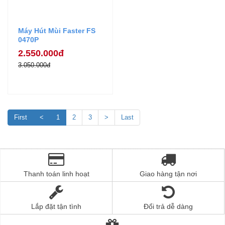
Máy Hút Mùi Faster FS
0470P
2.550.000đ
3.050.000đ
First
<
1
2
3
>
Last
Thanh toán linh hoạt
Giao hàng tận nơi
Lắp đặt tận tình
Đổi trả dễ dàng