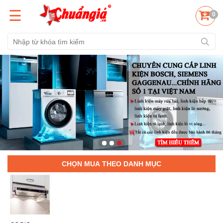
☰
0
CHỌN MUA THEO DANH MỤC