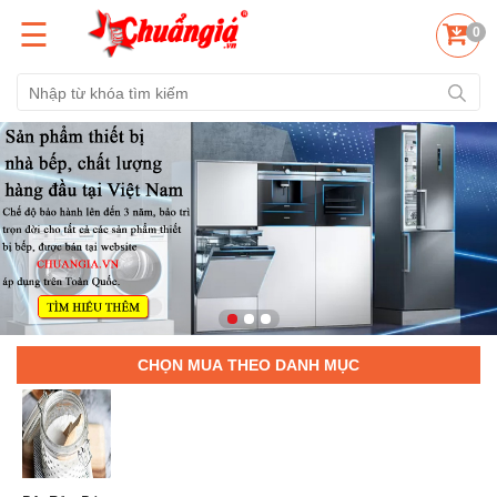
☰
0
CHỌN MUA THEO DANH MỤC