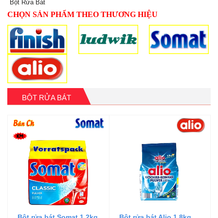
Bột Rửa Bát
CHỌN SẢN PHẨM THEO THƯƠNG HIỆU
BỘT RỬA BÁT
Bột rửa bát Somat 1.2kg
Bột rửa bát Alio 1.8kg