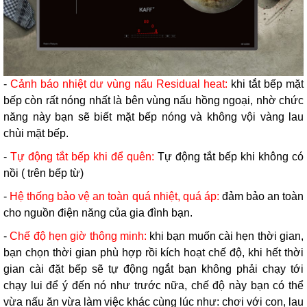
-
Cảnh báo nhiệt dư vùng nấu Residual heat:
khi tắt bếp mặt
bếp còn rất nóng nhất là bên vùng nấu hồng ngoại, nhờ chức
năng này bạn sẽ biết mặt bếp nóng và không vội vàng lau
chùi mặt bếp.
-
Tự động tắt bếp khi để quên:
Tự động tắt bếp khi không có
nồi ( trên bếp từ)
-
Hệ thống bảo vệ an toàn quá nhiệt, quá áp:
đảm bảo an toàn
cho nguồn điện năng của gia đình bạn.
-
Chế độ hẹn giờ thông minh:
khi bạn muốn cài hẹn thời gian,
bạn chọn thời gian phù hợp rồi kích hoạt chế độ, khi hết thời
gian cài đặt bếp sẽ tự động ngắt bạn không phải chạy tới
chạy lui để ý đến nó như trước nữa, chế độ này bạn có thể
vừa nấu ăn vừa làm việc khác cùng lúc như: chơi với con, lau