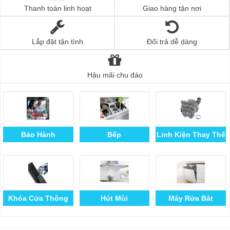
Thanh toán linh hoạt
Giao hàng tận nơi
Lắp đặt tận tình
Đổi trả dễ dàng
Hậu mãi chu đáo
Bảo Hành
Bếp
Linh Kiện Thay Thế
Khóa Cửa Thông
Hút Mùi
Máy Rửa Bát
Minh