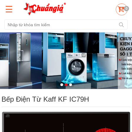
☰
0
Bếp Điện Từ Kaff KF IC79H