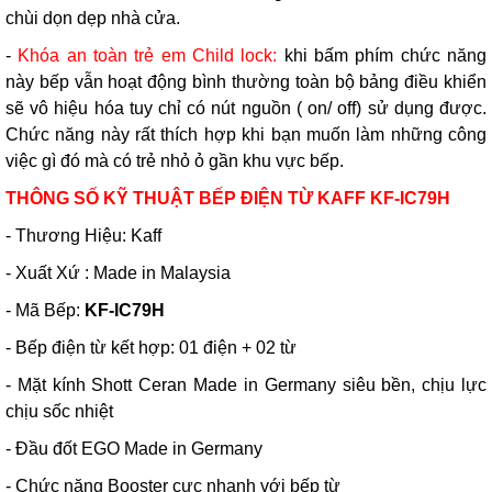
chùi dọn dẹp nhà cửa.
-
Khóa an toàn trẻ em Child lock:
khi bấm phím chức năng
này bếp vẫn hoạt động bình thường toàn bộ bảng điều khiển
sẽ vô hiệu hóa tuy chỉ có nút nguồn ( on/ off) sử dụng được.
Chức năng này rất thích hợp khi bạn muốn làm những công
việc gì đó mà có trẻ nhỏ ỏ gần khu vực bếp.
THÔNG SỐ KỸ THUẬT BẾP ĐIỆN TỪ KAFF KF-IC79H
- Thương Hiệu: Kaff
- Xuất Xứ : Made in Malaysia
- Mã Bếp:
KF-IC79H
- Bếp điện từ kết hợp: 01 điện + 02 từ
- Mặt kính Shott Ceran Made in Germany siêu bền, chịu lực
chịu sốc nhiệt
- Đầu đốt EGO Made in Germany
- Chức năng Booster cực nhanh với bếp từ