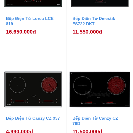
Bếp Điện Từ Lorca LCE
Bếp Điện Từ Dmestik
819
ES722 DKT
16.650.000đ
11.550.000đ
Bếp Điện Từ Canzy CZ 937
Bếp Điện Từ Canzy CZ
79D
4.990.000đ
11.500.000đ