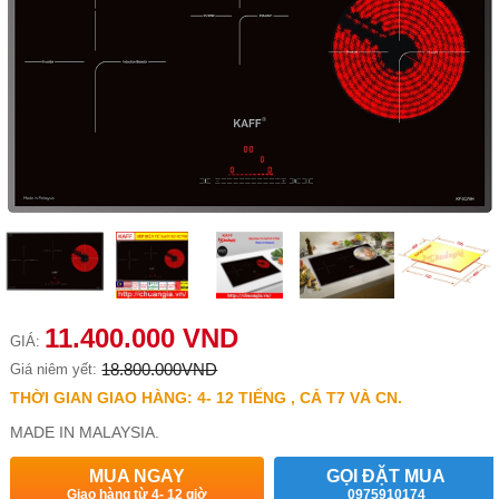
11.400.000 VND
GIÁ:
18.800.000VND
Giá niêm yết:
THỜI GIAN GIAO HÀNG: 4- 12 TIẾNG , CẢ T7 VÀ CN.
MADE IN MALAYSIA.
MUA NGAY
GỌI ĐẶT MUA
Giao hàng từ 4- 12 giờ
0975910174