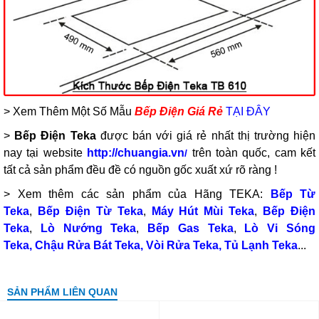
> Xem Thêm Một Số Mẫu
Bếp Điện Giá Rẻ
TẠI ĐÂY
>
Bếp Điện Teka
được bán
với giá rẻ nhất thị trường hiện
nay tại website
http://chuangia.vn
trên toàn quốc, cam kết
/
tất cả sản phẩm đều đề có nguồn gốc xuất xứ rõ ràng !
> Xem thêm các sản phẩm của Hãng TEKA:
Bếp Từ
Teka
,
Bếp Điện Từ Teka
,
Máy Hút Mùi Teka
,
Bếp Điện
Teka
,
Lò Nướng Teka
,
Bếp Gas Teka
,
Lò Vi Sóng
Teka
,
Chậu Rửa Bát Teka
,
Vòi Rửa Teka
,
Tủ Lạnh Teka
...
SẢN PHẨM LIÊN QUAN