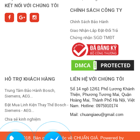
KẾT NỐI VỚI CHÚNG TÔI
CHÍNH SÁCH CÔNG TY
Chính Sách Bảo Hành
Giao Nhận-Lắp Đặt-Đổi Trả
Chứng nhận SGD TMĐT
HỖ TRỢ KHÁCH HÀNG
LIÊN HỆ VỚI CHÚNG TÔI
Số 14 ngõ 12/61 Phố Lương Khánh
Trung Tâm Bảo Hành Bosch,
Thiện, Phương Tương Mai, Quận
Siemens, AEG...
Hoàng Mai, Thành Phố Hà Nội, Việt
Đặt Mua Linh Kiện Thay Thế Bosch -
Nam. Hotline: 0975910174
Siemens - AEG...
Mail: chuangiaeu@gmail.com
Chia sẻ kinh nghiệm
© 2018. Bản quyền thuộc về
CHUẨN GIÁ
. Powered by