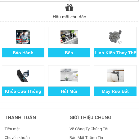
Hậu mãi chu đáo
Bảo Hành
Bếp
Linh Kiện Thay Thế
Khóa Cửa Thông
Hút Mùi
Máy Rửa Bát
Minh
THANH TOÁN
GIỚI THIỆU CHUNG
Tiền mặt
Về Công Ty Chúng Tôi
Chuyển khoản
Bảo Mật Thông Tin