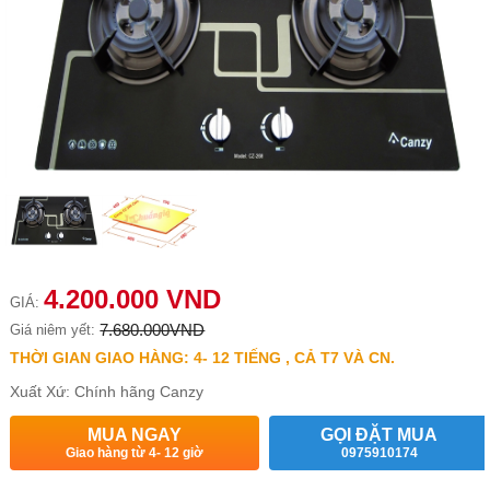
4.200.000 VND
GIÁ:
7.680.000VND
Giá niêm yết:
THỜI GIAN GIAO HÀNG: 4- 12 TIẾNG , CẢ T7 VÀ CN.
Xuất Xứ: Chính hãng Canzy
MUA NGAY
GỌI ĐẶT MUA
Giao hàng từ 4- 12 giờ
0975910174