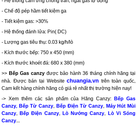
- Hệ thống cảm ứng chống tràn, ngắt gas tự động
- Chế độ pép hầm tiết kiệm ga
- Tiết kiệm gas: >30%
- Hệ thống đánh lửa: Pin( DC)
- Lượng gas tiêu thụ: 0.03 kg/h/lò
- Kích thước bếp: 750 x 450 (mm)
- Kích thước khoét đá: 680 x 380 (mm)
>>
Bếp Gas canzy
được bảo hành 36 tháng chính hãng tại
chuangia.vn
nhà. Được bán tại Website
trên toàn quốc,
Cam kết hàng chính hãng có giá rẻ nhất thị trường hiện nay!
-> Xem thêm các sản phẩm của Hãng Canzy:
Bếp Gas
Canzy
,
Bếp Từ Canzy
,
Bếp Điện Từ Canzy
,
Máy Hút Mùi
Canzy
,
Bếp Điện Canzy
,
Lò Nướng Canzy
,
Lò Vi Sóng
Canzy
...