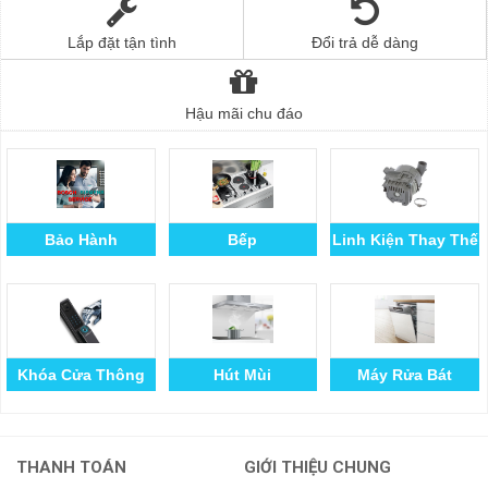
Lắp đặt tận tình
Đổi trả dễ dàng
Hậu mãi chu đáo
Bảo Hành
Bếp
Linh Kiện Thay Thế
Khóa Cửa Thông
Hút Mùi
Máy Rửa Bát
Minh
THANH TOÁN
GIỚI THIỆU CHUNG