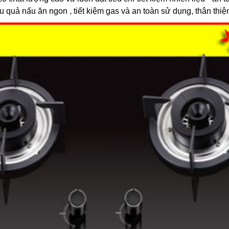
u quả nấu ăn ngon , tiết kiệm gas và an toàn sử dụng, thân thiệ