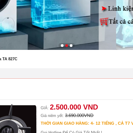
a TA 827C
2.500.000 VND
GIÁ:
3.690.000VND
Giá niêm yết:
THỜI GIAN GIAO HÀNG: 4- 12 TIẾNG , CẢ T7 
Gọi Hotline Để Có Giá Tốt Nhất !