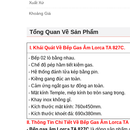
Xuất Xứ
Khoảng Giá
Tổng Quan Về Sản Phẩm
I. Khái Quát Về Bếp Gas Âm Lorca TA 827C.
- Bếp 02 lò bằng nhau.
- Chế độ pép hầm tiết kiệm gas.
- Hệ thống đánh lửa kép bằng pin.
- Kiềng gang đúc an toàn.
- Cảm ứng ngắt gas tự động an toàn.
- Mặt kính Temple, mép kính bo tròn sang trọng.
- Khay inox không gỉ.
- Kích thước mặt kính: 760x450mm.
- Kích thước khoét đá: 690x380mm.
II. Thông Tin Chi Tiết Về Bếp Gas Âm Lorca TA
- Bếp gas âm Lorca TA 827C
là dòng sản phẩm c