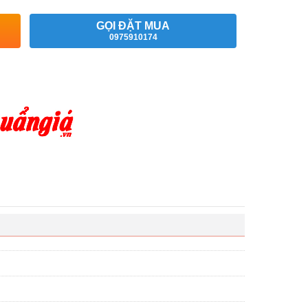
GỌI ĐẶT MUA
0975910174