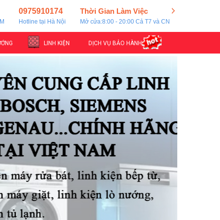
0975910174
Thời Gian Làm Việc
CM
Hotline tại Hà Nội
Mở cửa:8:00 - 20:00 Cả T7 và CN
ƯỚNG
LINH KIỆN
DỊCH VỤ BẢO HÀNH