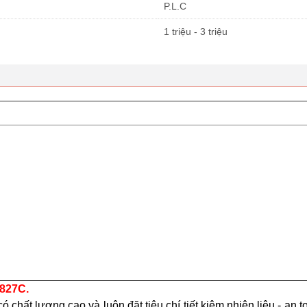
P.L.C
1 triệu - 3 triệu
 827C.
ó chất lượng cao và luôn đặt tiêu chí tiết kiệm nhiên liệu - a