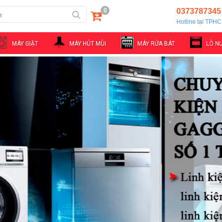
0
0373787345
Hotline tại TPH
MÁY GIẶT
MÁY HÚT MÙI
MÁY RỬA BÁT
LÒ N