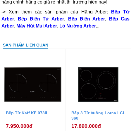
hàng chính hãng có giá rẻ nhất thị trường hiện nay!
-> Xem thêm các sản phẩm của Hãng Arber:
Bếp Từ
Arber
,
Bếp Điện Từ Arber
,
Bếp Điện Arber
,
Bếp Gas
Arber
,
Máy Hút Mùi Arber
,
Lò Nướng Arber
...
SẢN PHẨM LIÊN QUAN
Bếp Từ Kaff KF 073II
Bếp 3 Từ Vuông Lorca LCI
360
7.950.000đ
17.890.000đ