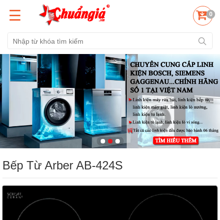
☰
0
Bếp Từ Arber AB-424S