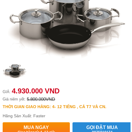
4.930.000 VND
GIÁ:
5.800.000VND
Giá niêm yết:
THỜI GIAN GIAO HÀNG: 4- 12 TIẾNG , CẢ T7 VÀ CN.
Hãng Sản Xuất: Faster
MUA NGAY
GỌI ĐẶT MUA