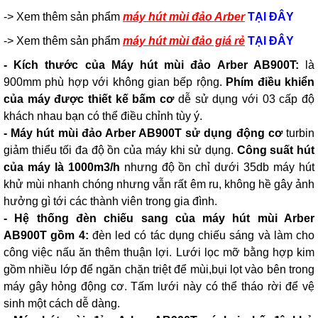
-> Xem thêm sản phẩm
máy hút mùi đảo Arber
TẠI ĐÂY
-> Xem thêm sản phẩm
máy hút mùi đảo giá rẻ
TẠI ĐÂY
- Kích thước của Máy hút mùi đảo Arber AB900T:
là
900mm phù hợp với không gian bếp rộng.
Phím điều khiển
của máy được thiết kế bấm
cơ
dễ sử dụng với 03 cấp độ
khách nhau bạn có thể điều chỉnh tùy ý.
- Máy hút mùi đảo Arber AB900T sử dụng động cơ
turbin
giảm thiểu tối đa độ ồn của máy khi sử dụng.
Công suất hút
của máy là 1000m3/h
nhưng độ ồn chỉ dưới 35db máy hút
khử mùi nhanh chóng nhưng vẫn rất êm ru, không hề gây ảnh
hưởng gì tới các thành viên trong gia đình.
- Hệ thống đèn chiếu sang của máy hút mùi Arber
AB900T gồm 4:
đèn led có tác dụng chiếu sáng và làm cho
công việc nấu ăn thêm thuận lợi. Lưới lọc mỡ bằng hợp kim
gồm nhiều lớp để ngăn chặn triệt để mùi,bụi lọt vào bên trong
máy gây hỏng động cơ. Tấm lưới này có thể tháo rời để vệ
sinh một cách dễ dàng.