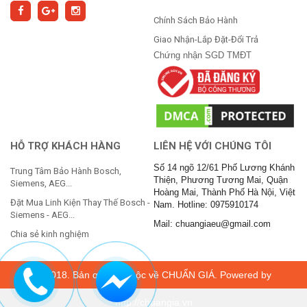
Chính Sách Bảo Hành
Giao Nhận-Lắp Đặt-Đổi Trả
Chứng nhận SGD TMĐT
HỖ TRỢ KHÁCH HÀNG
LIÊN HỆ VỚI CHÚNG TÔI
Số 14 ngõ 12/61 Phố Lương Khánh
Trung Tâm Bảo Hành Bosch,
Thiện, Phương Tương Mai, Quận
Siemens, AEG...
Hoàng Mai, Thành Phố Hà Nội, Việt
Đặt Mua Linh Kiện Thay Thế Bosch -
Nam. Hotline: 0975910174
Siemens - AEG...
Mail: chuangiaeu@gmail.com
Chia sẻ kinh nghiệm
© 2018. Bản quyền thuộc về
CHUẨN GIÁ
. Powered by
http://chuangia.vn