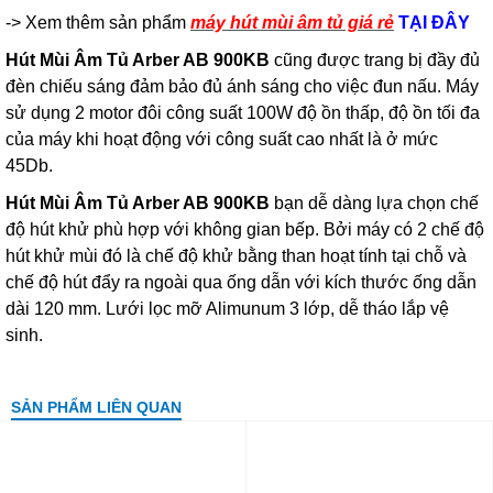
-> Xem thêm sản phẩm
máy hút mùi âm tủ giá rẻ
TẠI ĐÂY
Hút Mùi Âm Tủ Arber AB 900KB
cũng được trang bị đầy đủ
đèn chiếu sáng
đảm bảo đủ ánh sáng cho việc đun nấu. Máy
sử dụng 2 motor đôi công suất 100W độ ồn thấp, độ ồn tối đa
của máy khi hoạt động với công suất cao nhất là ở mức
45Db.
Hút Mùi Âm Tủ Arber AB 900KB
bạn dễ dàng lựa chọn chế
độ hút khử phù hợp với không gian bếp. Bởi máy có 2 chế độ
hút khử mùi đó là chế độ khử bằng than hoạt tính tại chỗ và
chế độ hút đẩy ra ngoài qua ống dẫn với kích thước ống dẫn
dài 120 mm. Lưới lọc mỡ Alimunum 3 lớp, dễ tháo lắp vệ
sinh.
SẢN PHẨM LIÊN QUAN