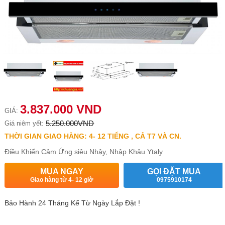
3.837.000 VND
GIÁ:
5.250.000VND
Giá niêm yết:
THỜI GIAN GIAO HÀNG: 4- 12 TIẾNG , CẢ T7 VÀ CN.
Điều Khiển Cảm Ứng siêu Nhậy, Nhập Khâu Ytaly
MUA NGAY
GỌI ĐẶT MUA
Giao hàng từ 4- 12 giờ
0975910174
Bảo Hành 24 Tháng Kể Từ Ngày Lắp Đặt !