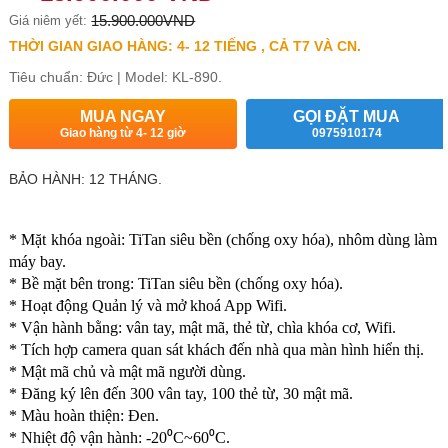
15.900.000VND
Giá niêm yết:
THỜI GIAN GIAO HÀNG: 4- 12 TIẾNG , CẢ T7 VÀ CN.
Tiêu chuẩn: Đức | Model: KL-890.
MUA NGAY
GỌI ĐẶT MUA
Giao hàng từ 4- 12 giờ
0975910174
BẢO HÀNH: 12 THÁNG.
* Mặt khóa ngoài: TiTan siêu bền (chống oxy hóa), nhôm dùng làm
máy bay.
* Bề mặt bên trong: TiTan siêu bền (chống oxy hóa).
* Hoạt động Quản lý và mở khoá App Wifi.
* Vận hành bằng: vân tay, mật mã, thẻ từ, chìa khóa cơ, Wifi.
* Tích hợp camera quan sát khách đến nhà qua màn hình hiển thị.
* Mật mã chủ và mật mã người dùng.
* Đăng ký lên đến 300 vân tay, 100 thẻ từ, 30 mật mã.
* Màu hoàn thiện: Đen.
* Nhiệt độ vận hành: -20⁰C~60⁰C.