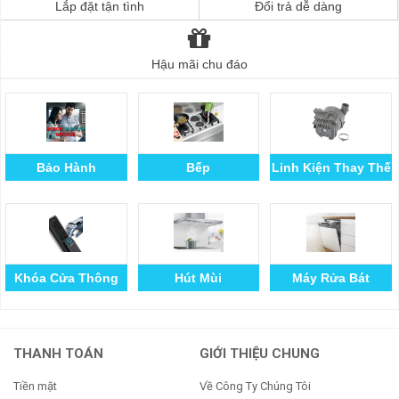
Lắp đặt tận tình
Đổi trả dễ dàng
Hậu mãi chu đáo
Bảo Hành
Bếp
Linh Kiện Thay Thế
Khóa Cửa Thông
Hút Mùi
Máy Rửa Bát
Minh
THANH TOÁN
GIỚI THIỆU CHUNG
Tiền mặt
Về Công Ty Chúng Tôi