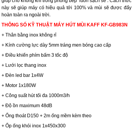
giúp cho không khí trong phòng bếp luôn sạch sẽ . Cách thức
này sẽ giúp máy có hiệu quả tới 100% và mùi sẽ được đẩy
hoàn toàn ra ngoài trời.
THÔNG SỐ KỸ THUẬT MÁY HÚT MÙI KAFF KF-GB983N
+ Thân bằng inox không rỉ
+ Kính cường lực dày 5mm tráng men bóng cao cấp
+ Điều khiển phím bấm 3 tốc độ
+ Lưới lọc thang inox
+ Đèn led bar 1x4W
+ Motor 1x180W
+ Công suất hút tối đa 1000m3/h
+ Độ ồn maximum 48dB
+ Ống thoát D150 + 2m ống mềm kèm theo
+ Ốp ống khói inox 1x450x300