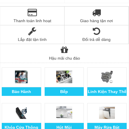
Thanh toán linh hoạt
Giao hàng tận nơi
Lắp đặt tận tình
Đổi trả dễ dàng
Hậu mãi chu đáo
Bảo Hành
Bếp
Linh Kiện Thay Thế
Khóa Cửa Thông
Hút Mùi
Máy Rửa Bát