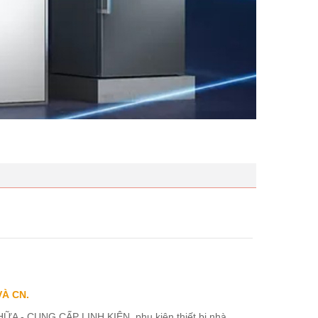
VÀ CN.
ỮA - CUNG CẤP LINH KIỆN, phụ kiện thiết bị nhà