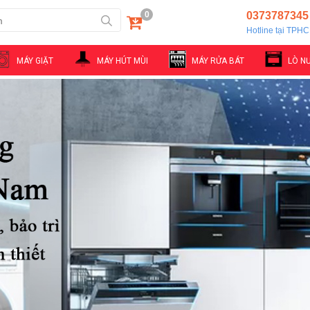
0
0373787345
Hotline tại TPH
MÁY GIẶT
MÁY HÚT MÙI
MÁY RỬA BÁT
LÒ N