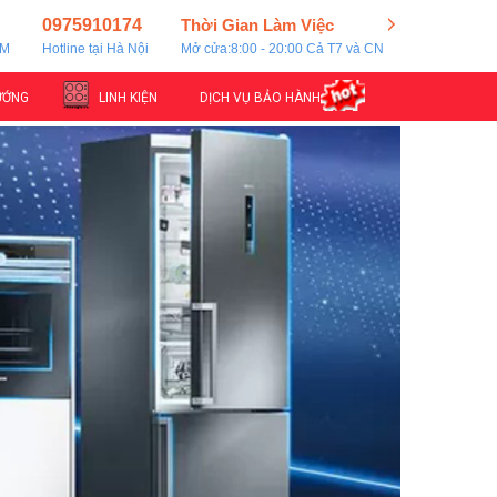
0975910174
Thời Gian Làm Việc
CM
Hotline tại Hà Nội
Mở cửa:8:00 - 20:00 Cả T7 và CN
ƯỚNG
LINH KIỆN
DỊCH VỤ BẢO HÀNH