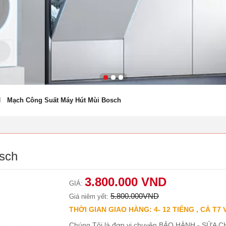
I
Mạch Công Suất Máy Hút Mùi Bosch
sch
3.800.000 VND
GIÁ:
5.800.000VND
Giá niêm yết:
THỜI GIAN GIAO HÀNG: 4- 12 TIẾNG , CẢ T7 
Chúng Tôi là đơn vị chuyên BẢO HÀNH - SỬA CH