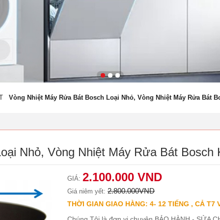
T
Vòng Nhiệt Máy Rửa Bát Bosch Loại Nhỏ, Vòng Nhiệt Máy Rửa Bát B
oại Nhỏ, Vòng Nhiệt Máy Rửa Bát Bosch
2.100.000 VND
GIÁ:
2.800.000VND
Giá niêm yết:
THỜI GIAN GIAO HÀNG: 4- 12 TIẾNG , CẢ T7 
Chúng Tôi là đơn vị chuyên BẢO HÀNH - SỬA CH