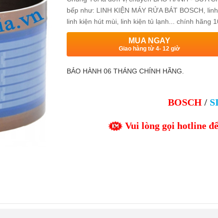
bếp như: LINH KIỆN MÁY RỬA BÁT BOSCH, linh kiện
linh kiện hút mùi, linh kiện tủ lạnh... chính hãn
MUA NGAY
Giao hàng từ 4- 12 giờ
BẢO HÀNH 06 THÁNG CHÍNH HÃNG.
BOSCH
/
S
Vui lòng gọi hotline đ