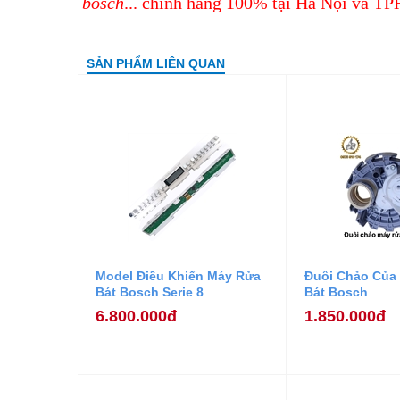
bosch
... chính hãng 100% tại Hà Nội và T
SẢN PHẨM LIÊN QUAN
Model Điều Khiển Máy Rửa
Đuôi Chảo Của
Bát Bosch Serie 8
Bát Bosch
6.800.000đ
1.850.000đ