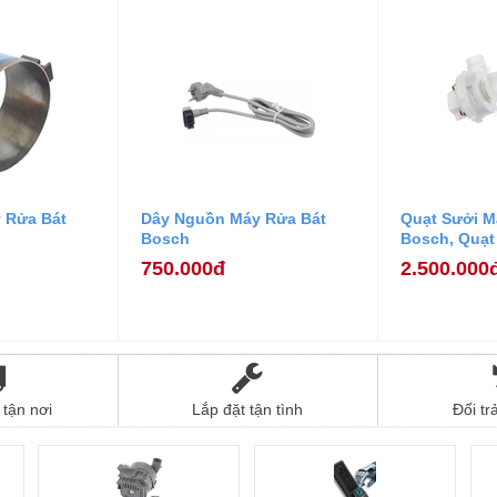
 Rửa Bát
Dây Nguồn Máy Rửa Bát
Quạt Sưởi M
Bosch
Bosch, Quạt
Máy Rửa Bá
750.000đ
2.500.000
tận nơi
Lắp đặt tận tình
Đổi tr