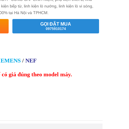
 bếp từ, linh kiện lò nướng, linh kiện lò vi sóng,
g 100% tại Hà Nội và TPHCM.
GỌI ĐẶT MUA
0975910174
IEMENS
/
NEF
ể có giá đúng theo model máy.