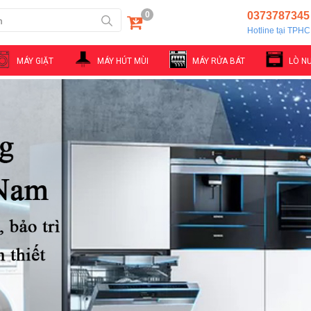
0
0373787345
Hotline tại TPH
MÁY GIẶT
MÁY HÚT MÙI
MÁY RỬA BÁT
LÒ N