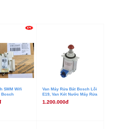
h SMM Wifi
Van Máy Rửa Bát Bosch Lỗi
t Bosch
E19, Van Két Nước Máy Rửa
Bát Bosch.
đ
1.200.000đ