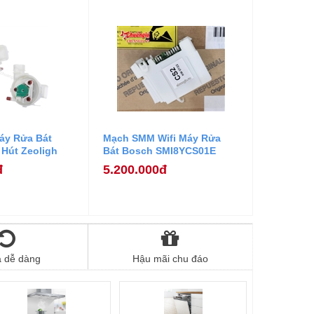
áy Rửa Bát
Mạch SMM Wifi Máy Rửa
 Hút Zeoligh
Bát Bosch SMI8YCS01E
t Bosch
đ
5.200.000đ
ả dễ dàng
Hậu mãi chu đáo