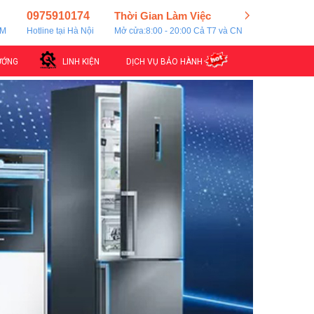
0975910174
Thời Gian Làm Việc
CM
Hotline tại Hà Nội
Mở cửa:8:00 - 20:00 Cả T7 và CN
ƯỚNG
LINH KIỆN
DỊCH VỤ BẢO HÀNH