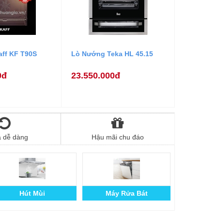
ff KF T90S
Lò Nướng Teka HL 45.15
0đ
23.550.000đ
ả dễ dàng
Hậu mãi chu đáo
Hút Mùi
Máy Rửa Bát