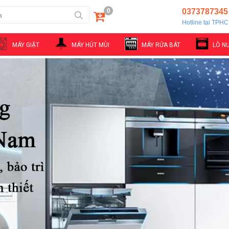
0
0373787345
Hotline tại TPH
MÁY GIẶT
MÁY HÚT MÙI
MÁY RỬA BÁT
LÒ N