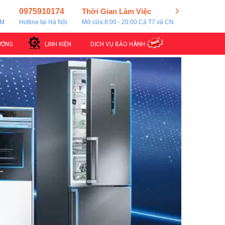
0975910174
Thời Gian Làm Việc
CM
Hotline tại Hà Nội
Mở cửa:8:00 - 20:00 Cả T7 và CN
ƯỚNG
LINH KIỆN
DỊCH VỤ BẢO HÀNH