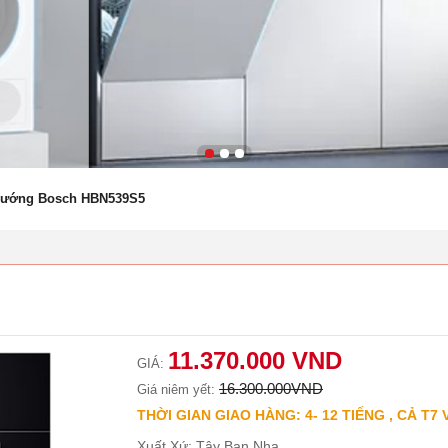
nướng Bosch HBN539S5
11.370.000 VND
GIÁ:
16.300.000VND
Giá niêm yết:
THỜI GIAN GIAO HÀNG: 4- 12 TIẾNG , CẢ T7 
Xuất Xứ: Tây Ban Nha