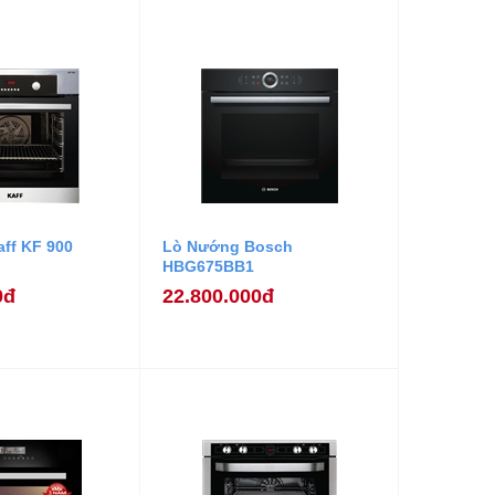
ff KF 900
Lò Nướng Bosch
HBG675BB1
0đ
22.800.000đ