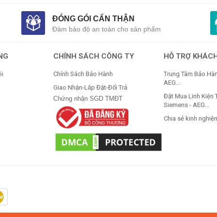
ĐÓNG GÓI CẨN THẬN
Đảm bảo độ an toàn cho sản phẩm
UNG
CHÍNH SÁCH CÔNG TY
HỖ TRỢ KHÁC
ôi
Chính Sách Bảo Hành
Trung Tâm Bảo Hàn
AEG...
Giao Nhận-Lắp Đặt-Đổi Trả
Đặt Mua Linh Kiện 
Chứng nhận SGD TMĐT
Siemens - AEG...
Chia sẻ kinh nghiệ