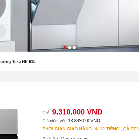
Nướng Teka HE 615
9.310.000 VND
GIÁ:
13.849.000VND
Giá niêm yết:
THỜI GIAN GIAO HÀNG: 4- 12 TIẾNG , CẢ T7 
Xuất Xứ: Made in spain