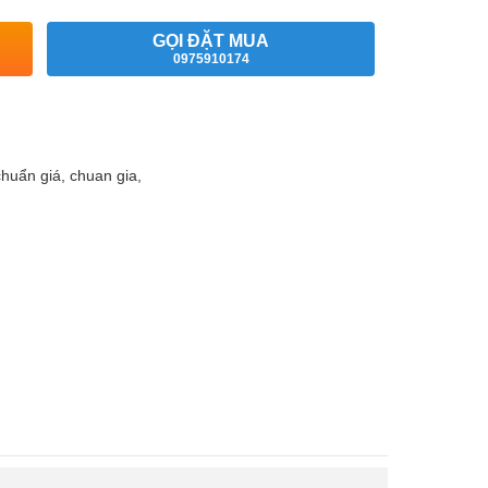
GỌI ĐẶT MUA
0975910174