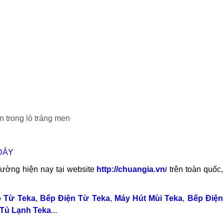
n trong lò tráng men
ĐÂY
 trường hiện nay tại website
http://chuangia.vn
trên toàn quốc
/
 Từ Teka
,
Bếp Điện Từ Teka
,
Máy Hút Mùi Teka
,
Bếp Điện
Tủ Lạnh Teka
...