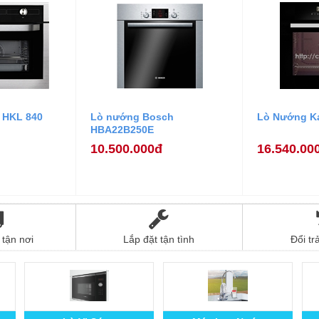
 HKL 840
Lò nướng Bosch
Lò Nướng Ka
HBA22B250E
10.500.000đ
16.540.00
tận nơi
Lắp đặt tận tình
Đổi tr