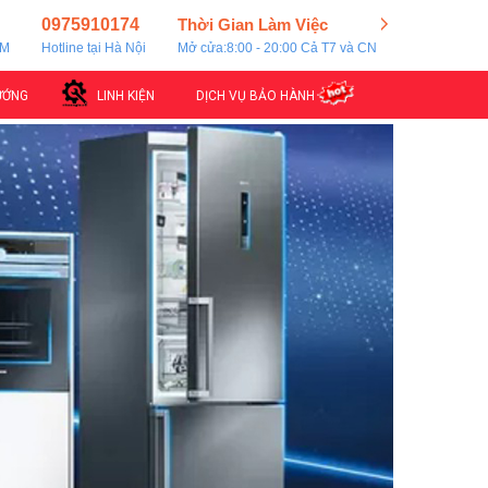
0975910174
Thời Gian Làm Việc
CM
Hotline tại Hà Nội
Mở cửa:8:00 - 20:00 Cả T7 và CN
ƯỚNG
LINH KIỆN
DỊCH VỤ BẢO HÀNH