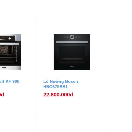
ff KF 900
Lò Nướng Bosch
HBG675BB1
0đ
22.800.000đ