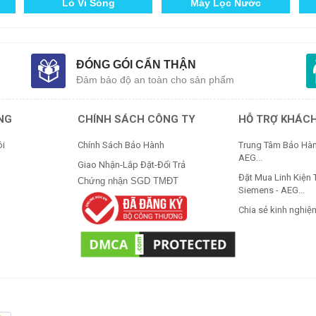
Linh Kiện Thay Thế
Khóa Cửa Thông Minh
ĐÓNG GÓI CẨN THẬN
Đảm bảo độ an toàn cho sản phẩm
UNG
CHÍNH SÁCH CÔNG TY
HỖ TRỢ KHÁC
ôi
Chính Sách Bảo Hành
Trung Tâm Bảo Hàn
AEG...
Giao Nhận-Lắp Đặt-Đổi Trả
Đặt Mua Linh Kiện 
Chứng nhận SGD TMĐT
Siemens - AEG...
Chia sẻ kinh nghiệ