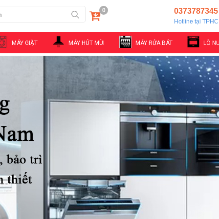
0
0373787345
Hotline tại TPH
MÁY GIẶT
MÁY HÚT MÙI
MÁY RỬA BÁT
LÒ N