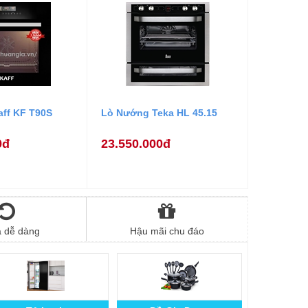
ff KF T90S
Lò Nướng Teka HL 45.15
0đ
23.550.000đ
ả dễ dàng
Hậu mãi chu đáo