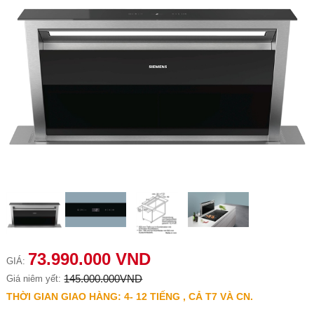
73.990.000 VND
GIÁ:
145.000.000VND
Giá niêm yết:
THỜI GIAN GIAO HÀNG: 4- 12 TIẾNG , CẢ T7 VÀ CN.