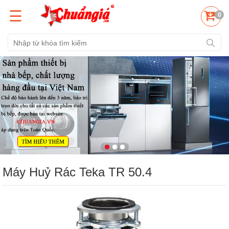
☰
0
Máy Huỷ Rác Teka TR 50.4