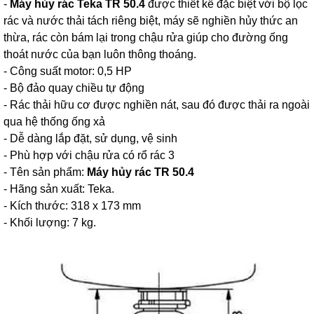
-
Máy hủy rác Teka TR 50.4
được thiết kế đặc biệt với bộ lọc
rác và nước thải tách riêng biệt, máy sẽ nghiền hủy thức an
thừa, rác còn bám lại trong chậu rửa giúp cho đường ống
thoát nước của bạn luôn thông thoáng.
- Công suất motor: 0,5 HP
- Bộ đảo quay chiều tự động
- Rác thải hữu cơ được nghiền nát, sau đó được thải ra ngoài
qua hệ thống ống xả
- Dễ dàng lắp đặt, sử dụng, vệ sinh
- Phù hợp với chậu rửa có rổ rác 3
- Tên sản phẩm:
Máy hủy rác TR 50.4
- Hãng sản xuất: Teka.
- Kích thước: 318 x 173 mm
- Khối lượng: 7 kg.