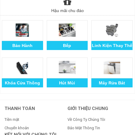
Hậu mãi chu đáo
Bảo Hành
Bếp
Linh Kiện Thay Thế
Khóa Cửa Thông
Hút Mùi
Máy Rửa Bát
Minh
THANH TOÁN
GIỚI THIỆU CHUNG
Tiền mặt
Về Công Ty Chúng Tôi
Chuyển khoản
Bảo Mật Thông Tin
KẾT NỐI VỚI CHÚNG TÔI