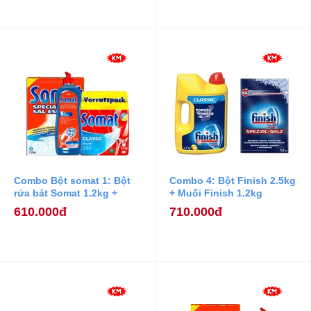
Combo Bột somat 1: Bột
Combo 4: Bột Finish 2.5kg
rửa bát Somat 1.2kg +
+ Muối Finish 1.2kg
Nước Làm Bóng Somat
610.000đ
710.000đ
750ml + Muối Rửa Bát
Somat 1,2 kg.