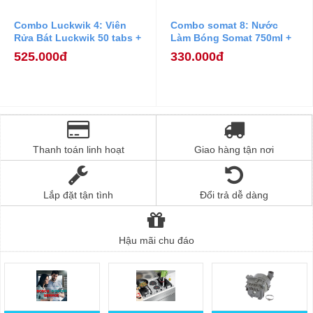
Combo Luckwik 4: Viên
Combo somat 8: Nước
Rửa Bát Luckwik 50 tabs +
Làm Bóng Somat 750ml +
Muối Rửa Bát Ludwik
Muối Rửa Bát Somat 1,2
525.000đ
330.000đ
1,5kg
kg.
Thanh toán linh hoạt
Giao hàng tận nơi
Lắp đặt tận tình
Đổi trả dễ dàng
Hậu mãi chu đáo