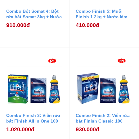
Combo Bột Somat 4: Bột
Combo Finish 5: Muối
rửa bát Somat 3kg + Nước
Finish 1.2kg + Nước làm
Làm Bóng Somat 750ml +
bóng Finish 400ml
910.000đ
410.000đ
Muối Rửa Bát Somat 1,2
kg.
Combo Finish 3: Viên rửa
Combo Finish 2: Viên rửa
bát Finish All In One 100
bát Finish Classic 100
viên + Muối Finish 1.2kg +
viên + Muối Finish 1.2kg +
1.020.000đ
930.000đ
Nước làm bóng Finish
Nước làm bóng Finish
400ml
400ml