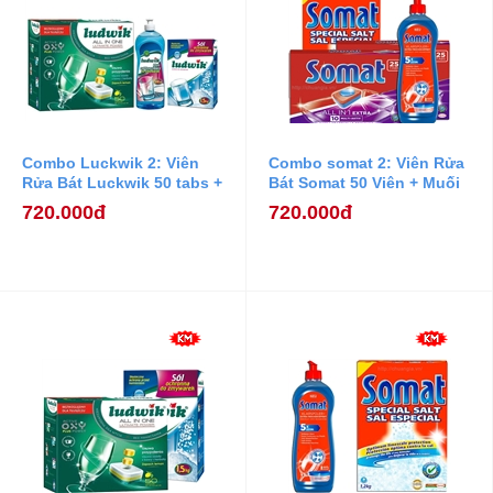
Combo Luckwik 2: Viên
Combo somat 2: Viên Rửa
Rửa Bát Luckwik 50 tabs +
Bát Somat 50 Viên + Muối
Nước làm bóng Ludwik
Rửa Bát Somat 1,2 kg +
720.000đ
720.000đ
750ml + Muối Rửa Bát
Nước Làm Bóng Somat
Ludwik 1,5kg
750ml