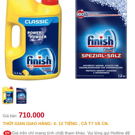
710.000
Giá bán:
THỜI GIAN GIAO HÀNG: 4- 12 TIẾNG , CẢ T7 VÀ CN.
Giá trên chỉ mang tính chất tham khảo. Vui lòng gọi Hotline để