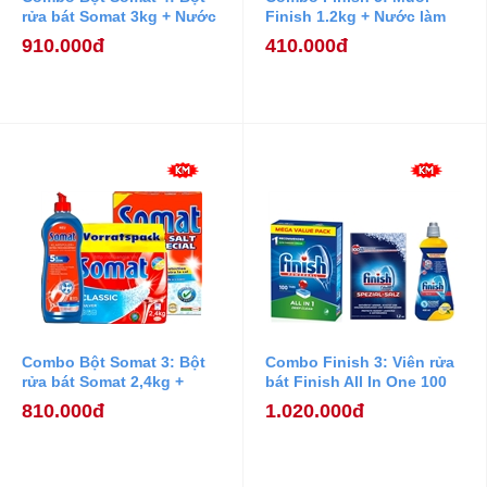
rửa bát Somat 3kg + Nước
Finish 1.2kg + Nước làm
Làm Bóng Somat 750ml +
bóng Finish 400ml
910.000đ
410.000đ
Muối Rửa Bát Somat 1,2
kg.
Combo Bột Somat 3: Bột
Combo Finish 3: Viên rửa
rửa bát Somat 2,4kg +
bát Finish All In One 100
Nước Làm Bóng Somat
viên + Muối Finish 1.2kg +
810.000đ
1.020.000đ
750ml + Muối Rửa Bát
Nước làm bóng Finish
Somat 1,2 kg.
400ml