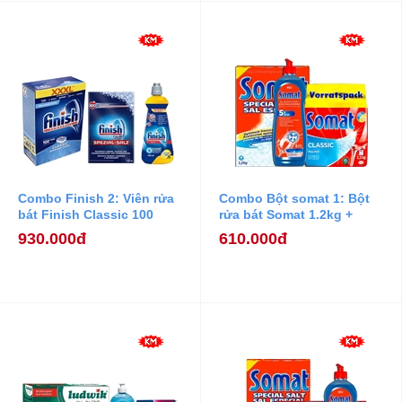
Combo Finish 2: Viên rửa
Combo Bột somat 1: Bột
bát Finish Classic 100
rửa bát Somat 1.2kg +
viên + Muối Finish 1.2kg +
Nước Làm Bóng Somat
930.000đ
610.000đ
Nước làm bóng Finish
750ml + Muối Rửa Bát
400ml
Somat 1,2 kg.