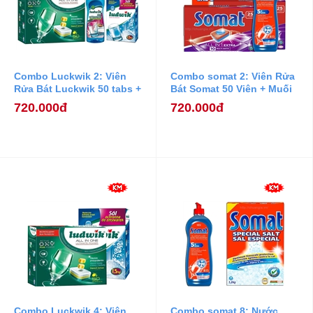
Combo Luckwik 2: Viên
Combo somat 2: Viên Rửa
Rửa Bát Luckwik 50 tabs +
Bát Somat 50 Viên + Muối
Nước làm bóng Ludwik
Rửa Bát Somat 1,2 kg +
720.000đ
720.000đ
750ml + Muối Rửa Bát
Nước Làm Bóng Somat
Ludwik 1,5kg
750ml
Combo Luckwik 4: Viên
Combo somat 8: Nước