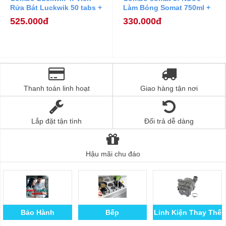
Rửa Bát Luckwik 50 tabs +
Làm Bóng Somat 750ml +
Muối Rửa Bát Ludwik
Muối Rửa Bát Somat 1,2
525.000đ
330.000đ
1,5kg
kg.
Thanh toán linh hoạt
Giao hàng tận nơi
Lắp đặt tận tình
Đổi trả dễ dàng
Hậu mãi chu đáo
Bảo Hành
Bếp
Linh Kiện Thay Thế