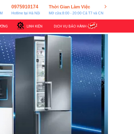
0975910174
Thời Gian Làm Việc
CM
Hotline tại Hà Nội
Mở cửa:8:00 - 20:00 Cả T7 và CN
ƯỚNG
LINH KIỆN
DỊCH VỤ BẢO HÀNH