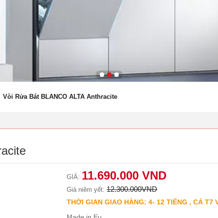
Vòi Rửa Bát BLANCO ALTA Anthracite
acite
11.690.000 VND
GIÁ:
12.300.000VND
Giá niêm yết:
THỜI GIAN GIAO HÀNG: 4- 12 TIẾNG , CẢ T7 
Made in Eu