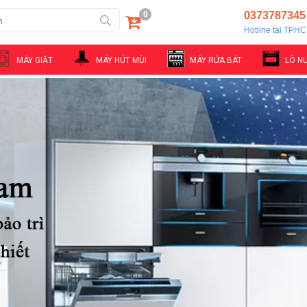
0
0373787345
Hotline tại TPH
MÁY GIẶT
MÁY HÚT MÙI
MÁY RỬA BÁT
LÒ N