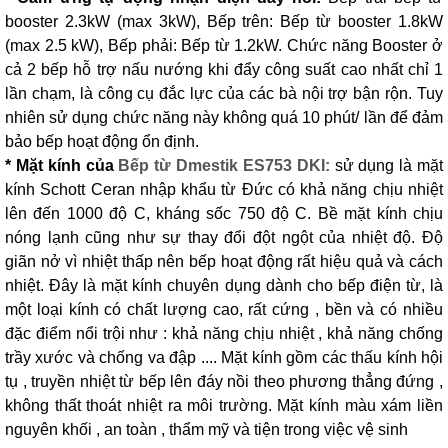
booster 2.3kW (max 3kW), Bếp trên: Bếp từ booster 1.8kW
(max 2.5 kW), Bếp phải: Bếp từ 1.2kW. Chức năng Booster ở
cả 2 bếp hỗ trợ nấu nướng khi đẩy công suất cao nhất chỉ 1
lần chạm, là công cụ đắc lực của các bà nội trợ bận rộn. Tuy
nhiên sử dụng chức năng này không quá 10 phút/ lần để đảm
bảo bếp hoạt động ổn định.
* Mặt kính của
Bếp từ Dmestik ES753 DKI:
sử dụng là mặt
kính Schott Ceran nhập khẩu từ Đức có khả năng chịu nhiệt
lên đến 1000 độ C, kháng sốc 750 độ C. Bề mặt kính chịu
nóng lạnh cũng như sự thay đổi đột ngột của nhiệt độ. Độ
giãn nở vì nhiệt thấp nên bếp hoạt động rất hiệu quả và cách
nhiệt. Đây là mặt kính chuyên dụng dành cho bếp điện từ, là
một loại kính có chất lượng cao, rất cứng , bền và có nhiều
đặc điểm nổi trội như : khả năng chịu nhiệt , khả năng chống
trầy xước và chống va đập .... Mặt kính gồm các thấu kính hội
tụ , truyền nhiệt từ bếp lên đáy nồi theo phương thẳng đứng ,
không thất thoát nhiệt ra môi trường. Mặt kính màu xám liền
nguyên khối , an toàn , thẩm mỹ và tiện trong việc vệ sinh