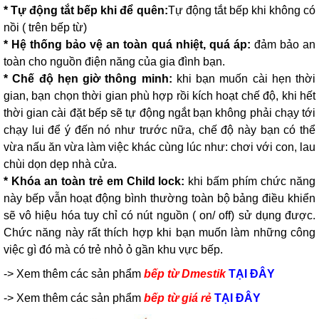
* Tự động tắt bếp khi để quên:
Tự động tắt bếp khi không có
nồi ( trên bếp từ)
* Hệ thống bảo vệ an toàn quá nhiệt, quá áp:
đảm bảo an
toàn cho nguồn điện năng của gia đình bạn.
* Chế độ hẹn giờ thông minh:
khi bạn muốn cài hẹn thời
gian, bạn chọn thời gian phù hợp rồi kích hoạt chế độ, khi hết
thời gian cài đặt bếp sẽ tự động ngắt bạn không phải chạy tới
chạy lui để ý đến nó như trước nữa, chế độ này bạn có thể
vừa nấu ăn vừa làm việc khác cùng lúc như: chơi với con, lau
chùi dọn dẹp nhà cửa.
* Khóa an toàn trẻ em Child lock:
khi bấm phím chức năng
này bếp vẫn hoạt động bình thường toàn bộ bảng điều khiển
sẽ vô hiệu hóa tuy chỉ có nút nguồn ( on/ off) sử dụng được.
Chức năng này rất thích hợp khi bạn muốn làm những công
việc gì đó mà có trẻ nhỏ ỏ gần khu vực bếp.
-> Xem thêm các sản phẩm
bếp từ Dmestik
TẠI ĐÂY
-> Xem thêm
các sản phẩm
bếp từ giá rẻ
TẠI ĐÂY