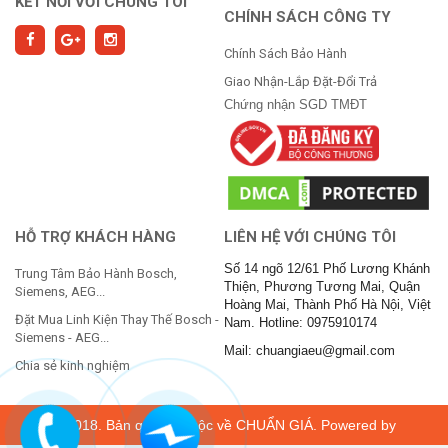
KẾT NỐI VỚI CHÚNG TÔI
CHÍNH SÁCH CÔNG TY
Chính Sách Bảo Hành
Giao Nhận-Lắp Đặt-Đổi Trả
Chứng nhận SGD TMĐT
HỖ TRỢ KHÁCH HÀNG
LIÊN HỆ VỚI CHÚNG TÔI
Số 14 ngõ 12/61 Phố Lương Khánh
Trung Tâm Bảo Hành Bosch,
Thiện, Phương Tương Mai, Quận
Siemens, AEG...
Hoàng Mai, Thành Phố Hà Nội, Việt
Đặt Mua Linh Kiện Thay Thế Bosch -
Nam. Hotline: 0975910174
Siemens - AEG...
Mail: chuangiaeu@gmail.com
Chia sẻ kinh nghiệm
© 2018. Bản quyền thuộc về
CHUẨN GIÁ
. Powered by