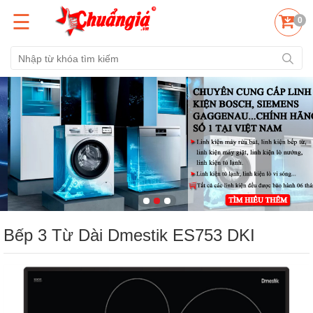
☰
0
Bếp 3 Từ Dài Dmestik ES753 DKI