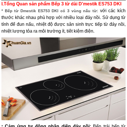
I.Tổng Quan sản phẩm Bếp 3 từ dài D'mestik ES753 DKI
với các kích
* Bếp từ Dmestik ES753 DKI có 3 vùng nấu từ:
thước khác nhau phù hợp với nhiều loại đáy nồi. Sử dụng từ
tính để đun nấu, nhiệt độ được sản sinh trực tiếp từ đáy nồi,
nhiệt lượng tỏa ra môi trường ít, tiêt kiệm điện.
Cảm ứng tự động nhận diện đáy nồi:
Bếp trái bếp từ
*