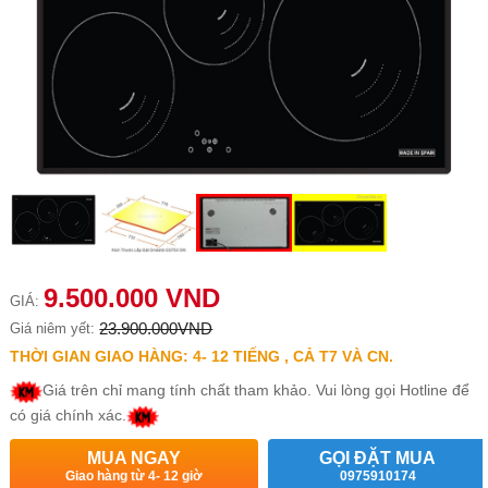
9.500.000 VND
GIÁ:
23.900.000VND
Giá niêm yết:
THỜI GIAN GIAO HÀNG: 4- 12 TIẾNG , CẢ T7 VÀ CN.
Giá trên chỉ mang tính chất tham khảo. Vui lòng gọi Hotline để
có giá chính xác.
MUA NGAY
GỌI ĐẶT MUA
Giao hàng từ 4- 12 giờ
0975910174