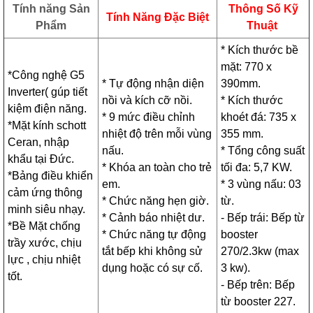
Tính năng Sản
Thông Số Kỹ
Tính Năng Đặc Biệt
Phẩm
Thuật
* Kích thước bề
mặt: 770 x
*Công nghệ G5
* Tự động nhận diện
390mm.
Inverter( gúp tiết
nồi và kích cỡ nồi.
* Kích thước
kiệm điện năng.
* 9 mức điều chỉnh
khoét đá: 735 x
*Mặt kính schott
nhiệt độ trên mỗi vùng
355 mm.
Ceran, nhập
nấu.
* Tổng công suất
khẩu tại Đức.
* Khóa an toàn cho trẻ
tối đa: 5,7 KW.
*Bảng điều khiển
em.
* 3 vùng nấu: 03
cảm ứng thông
* Chức năng hẹn giờ.
từ.
minh siêu nhạy.
* Cảnh báo nhiệt dư.
- Bếp trái: Bếp từ
*Bề Mặt chống
* Chức năng tự động
booster
trầy xước, chịu
tắt bếp khi không sử
270/2.3kw (max
lực , chịu nhiệt
dụng hoặc có sự cố.
3 kw).
tốt.
- Bếp trên: Bếp
từ booster 227.