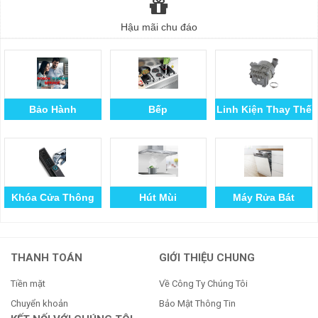
Hậu mãi chu đáo
Bảo Hành
Bếp
Linh Kiện Thay Thế
Khóa Cửa Thông
Hút Mùi
Máy Rửa Bát
Minh
THANH TOÁN
GIỚI THIỆU CHUNG
Tiền mặt
Về Công Ty Chúng Tôi
Chuyển khoản
Bảo Mật Thông Tin