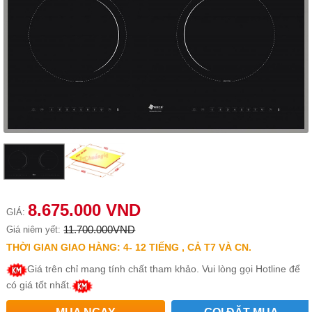
8.675.000 VND
GIÁ:
11.700.000VND
Giá niêm yết:
THỜI GIAN GIAO HÀNG: 4- 12 TIẾNG , CẢ T7 VÀ CN.
Giá trên chỉ mang tính chất tham khảo. Vui lòng gọi Hotline để
có giá tốt nhất.