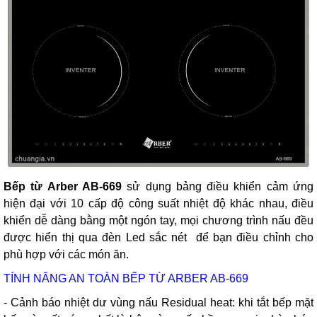
Bếp từ Arber AB-669
sử dụng bảng điều khiển cảm ứng
hiện đại với 10 cấp độ công suất nhiệt độ khác nhau
, điều
khiển dễ dàng bằng một ngón tay, mọi chương trình nấu đều
được hiển thị qua đèn Led sắc nét để bạn điều chỉnh cho
phù hợp với các món ăn.
TÍNH NĂNG AN TOÀN BẾP TỪ ARBER AB-669
- Cảnh báo nhiệt dư vùng nấu Residual heat: khi tắt bếp mặt