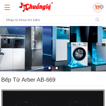
☰
0
Bếp Từ Arber AB-669