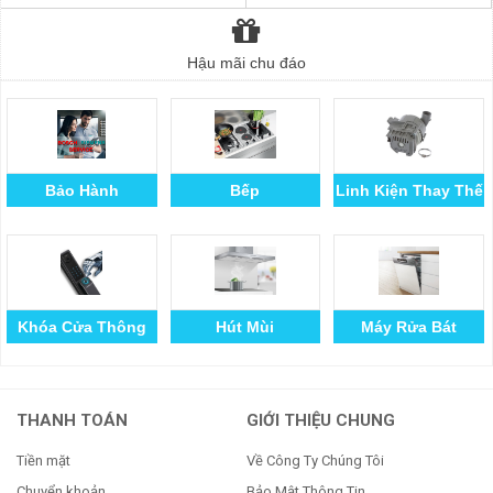
Hậu mãi chu đáo
Bảo Hành
Bếp
Linh Kiện Thay Thế
Khóa Cửa Thông
Hút Mùi
Máy Rửa Bát
Minh
THANH TOÁN
GIỚI THIỆU CHUNG
Tiền mặt
Về Công Ty Chúng Tôi
Chuyển khoản
Bảo Mật Thông Tin