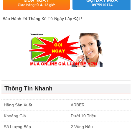
MUA NGAY
GỌI ĐẶT MUA
Giao hàng từ 4- 12 giờ
0975910174
Bảo Hành 24 Tháng Kể Từ Ngày Lắp Đặt !
Thông Tin Nhanh
Hãng Sản Xuất
ARBER
Khoảng Giá
Dưới 10 Triệu
Số Lượng Bếp
2 Vùng Nấu