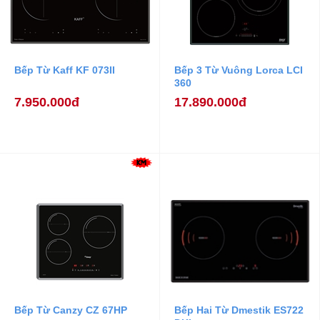
Bếp Từ Kaff KF 073II
Bếp 3 Từ Vuông Lorca LCI
360
7.950.000đ
17.890.000đ
Bếp Từ Canzy CZ 67HP
Bếp Hai Từ Dmestik ES722