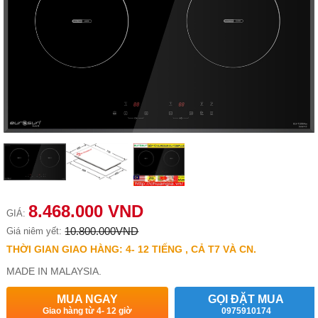
8.468.000 VND
GIÁ:
10.800.000VND
Giá niêm yết:
THỜI GIAN GIAO HÀNG: 4- 12 TIẾNG , CẢ T7 VÀ CN.
MADE IN MALAYSIA.
MUA NGAY
GỌI ĐẶT MUA
Giao hàng từ 4- 12 giờ
0975910174