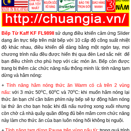
Bếp Từ Kaff KF FL989II
sử dụng điều khiển cảm ứng Slider
dạng ẩn trực tiếp trên mặt bếp với 10 cấp độ công suất nhiệt
độ khác nhau, điều khiển dễ dàng bằng một ngón tay, mọi
chương trình nấu đều được hiển thị qua đèn Led sắc nét để
bạn điều chỉnh cho phù hợp với các món ăn. Bếp còn được
trang bị thêm các chức năng nấu thông minh là: tính năng tạm
dừng và hâm nóng:
+
Tính năng hâm nóng thức ăn Warm có cả trên 2 vùng
o
o
o
nấu:
với 3 mức 50
C, 60
C và 70
C: khi muốn hâm nóng lại
thức ăn bạn chỉ cần bấm phím này bếp sẽ tự động hâm nóng
lại thứ ăn cho bạn hoặc khi đã nấu nướng xong xuôi nhưng
còn chờ cả nhà quây quần đông đủ bên mâm cơm chức năng
này làm cho thức ăn của bạn luôn nóng hổi không bị nguội.
+
Tính năng tạm dừng Pause trên vùng nấu từ:
trong quá trình