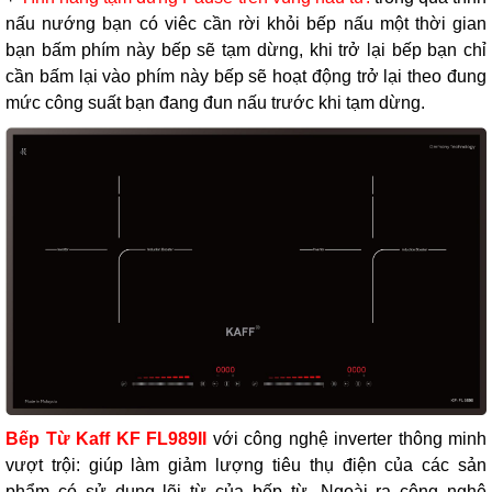
nấu nướng bạn có viêc cần rời khỏi bếp nấu một thời gian
bạn bấm phím này bếp sẽ tạm dừng, khi trở lại bếp bạn chỉ
cần bấm lại vào phím này bếp sẽ hoạt động trở lại theo đung
mức công suất bạn đang đun nấu trước khi tạm dừng.
Bếp Từ Kaff KF FL989II
với công nghệ inverter thông minh
vượt trội: giúp làm giảm lượng tiêu thụ điện của các sản
phẩm có sử dụng lõi từ của bếp từ. Ngoài ra công nghệ