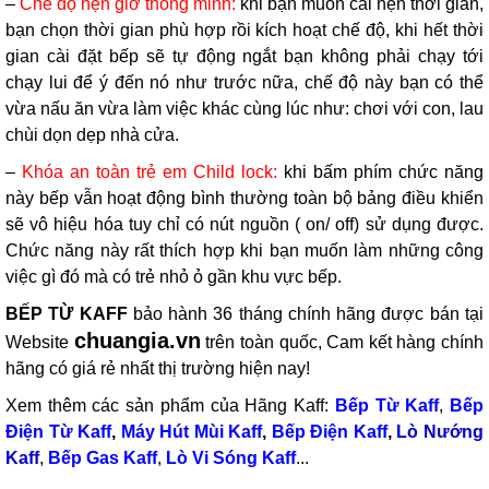
–
Chế độ hẹn giờ thông minh:
khi bạn muốn cài hẹn thời gian,
bạn chọn thời gian phù hợp rồi kích hoạt chế độ, khi hết thời
gian cài đặt bếp sẽ tự động ngắt bạn không phải chạy tới
chạy lui để ý đến nó như trước nữa, chế độ này bạn có thể
vừa nấu ăn vừa làm việc khác cùng lúc như: chơi với con, lau
chùi dọn dẹp nhà cửa.
–
Khóa an toàn trẻ em Child lock:
khi bấm phím chức năng
này bếp vẫn hoạt động bình thường toàn bộ bảng điều khiển
sẽ vô hiệu hóa tuy chỉ có nút nguồn ( on/ off) sử dụng được.
Chức năng này rất thích hợp khi bạn muốn làm những công
việc gì đó mà có trẻ nhỏ ỏ gần khu vực bếp.
BẾP TỪ KAFF
bảo hành 36 tháng chính hãng được bán tại
chuangia.vn
Website
trên toàn quốc, Cam kết hàng chính
hãng có giá rẻ nhất thị trường hiện nay!
Xem thêm các sản phẩm của Hãng Kaff:
Bếp Từ Kaff
,
Bếp
Điện Từ Kaff
,
Máy Hút Mùi Kaff
,
Bếp Điện Kaff
,
Lò Nướng
Kaff
,
Bếp Gas Kaff
,
Lò Vi Sóng Kaff
...