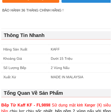
BẢO HÀNH 36 THÁNG CHÍNH HÃNG !
Thông Tin Nhanh
Hãng Sản Xuất
KAFF
Khoảng Giá
Dưới 15 Triệu
Số Lượng Bếp
2 Vùng Nấu
Xuất Xứ
MADE IN MALAYSIA
Tổng Quan Về Sản Phẩm
kính Kanger (K)
Bếp Từ Kaff KF - FL989II
Sữ dụng mặt
siêu
bền
chịu lực chịu sốc nhiệt, bếp gồm 2 vùng nấu với tổng