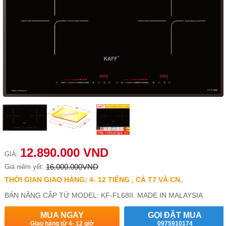
12.890.000 VND
GIÁ:
16.000.000VND
Giá niêm yết:
THỜI GIAN GIAO HÀNG: 4- 12 TIẾNG , CẢ T7 VÀ CN.
BẢN NÂNG CẤP TỪ MODEL: KF-FL68II. MADE IN MALAYSIA
MUA NGAY
GỌI ĐẶT MUA
Giao hàng từ 4- 12 giờ
0975910174