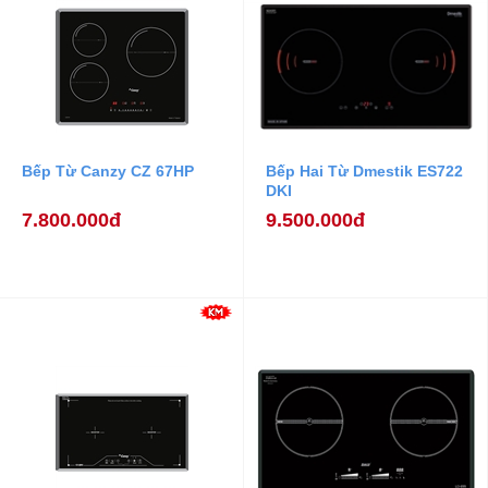
Bếp Từ Canzy CZ 67HP
Bếp Hai Từ Dmestik ES722
DKI
7.800.000đ
9.500.000đ