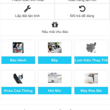
Lắp đặt tận tình
Đổi trả dễ dàng
Hậu mãi chu đáo
Bảo Hành
Bếp
Linh Kiện Thay Thế
Khóa Cửa Thông
Hút Mùi
Máy Rửa Bát
Minh