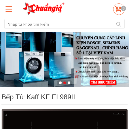
☰
0
Bếp Từ Kaff KF FL989II