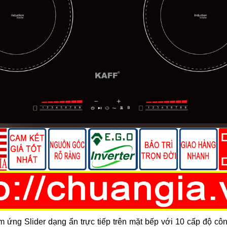
 ứng Slider dạng ẩn trực tiếp trên mặt bếp với 10 cấp độ côn