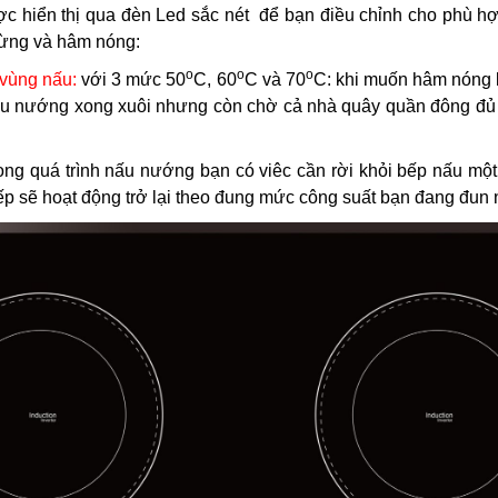
ợc hiển thị qua đèn Led sắc nét để bạn điều chỉnh cho phù h
dừng và hâm nóng:
o
o
o
 vùng nấu:
với 3 mức 50
C, 60
C và 70
C: khi muốn hâm nóng l
nấu nướng xong xuôi nhưng còn chờ cả nhà quây quần đông đ
rong quá trình nấu nướng bạn có viêc cần rời khỏi bếp nấu mộ
bếp sẽ hoạt động trở lại theo đung mức công suất bạn đang đun