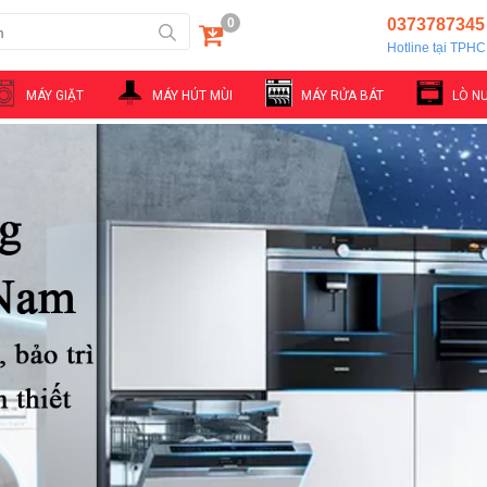
0
0373787345
Hotline tại TPH
MÁY GIẶT
MÁY HÚT MÙI
MÁY RỬA BÁT
LÒ N