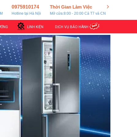
0975910174
Thời Gian Làm Việc
CM
Hotline tại Hà Nội
Mở cửa:8:00 - 20:00 Cả T7 và CN
ƯỚNG
LINH KIỆN
DỊCH VỤ BẢO HÀNH