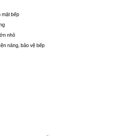
n mặt bếp
ụng
 lớn nhỏ
điện năng, bảo vệ bếp