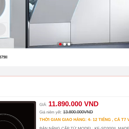
79II
11.890.000 VND
GIÁ:
13.800.000VND
Giá niêm yết:
THỜI GIAN GIAO HÀNG: 4- 12 TIẾNG , CẢ T7 
BẢN NÂNG CẤP TỪ MODEL: KF-SD300II. MADE