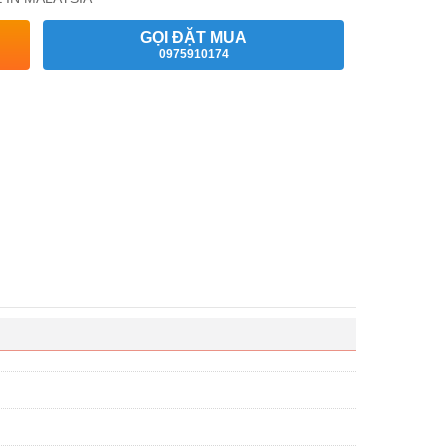
GỌI ĐẶT MUA
0975910174