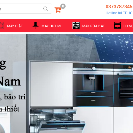
0
0373787345
Hotline tại TPH
MÁY GIẶT
MÁY HÚT MÙI
MÁY RỬA BÁT
LÒ N