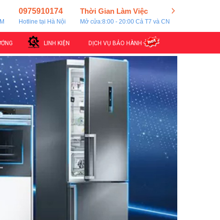
0975910174
Thời Gian Làm Việc
CM
Hotline tại Hà Nội
Mở cửa:8:00 - 20:00 Cả T7 và CN
ƯỚNG
LINH KIỆN
DỊCH VỤ BẢO HÀNH