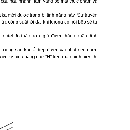
 cầu nấu nhanh, làm vàng bề mặt thực phẩm và
eka mới được trang bị tính năng này. Sự truyền
ức công suất tối đa, khi không có nồi bếp sẽ tự
i nhiệt độ thấp hơn, giữ được thành phần dinh
n nóng sau khi tắt bếp được vài phút nên chức
ợc ký hiệu bằng chữ “H” trên màn hình hiển thị