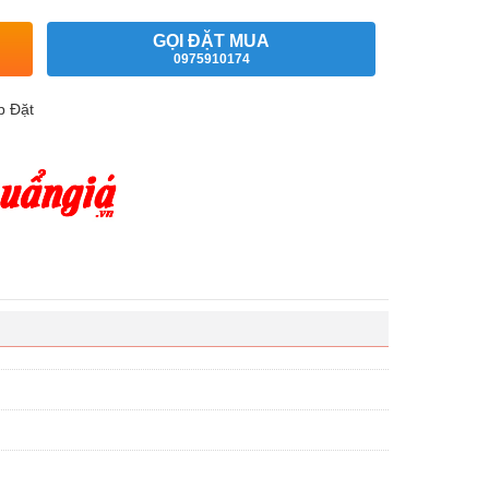
GỌI ĐẶT MUA
0975910174
p Đặt