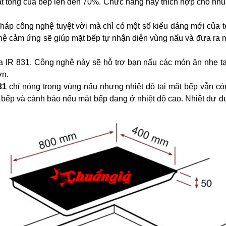
 tổng của bếp lên đến 70%. Chức năng này thích hợp cho nhu
pháp công nghệ tuyệt vời mà chỉ có một số kiểu dáng mới của t
ghệ cảm ứng sẽ giúp mặt bếp tự nhận diện vùng nấu và đưa ra m
a IR 831. Công nghệ này sẽ hỗ trợ bạn nấu các món ăn nhẹ tạ
ơn.
31
chỉ nóng trong vùng nấu nhưng nhiệt độ tại mặt bếp vẫn cò
t bếp và cảnh báo nếu mặt bếp đang ở nhiệt độ cao. Nhiệt dư đư