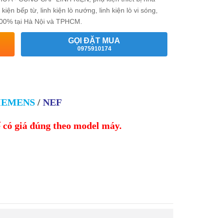
 bếp từ, linh kiện lò nướng, linh kiện lò vi sóng,
g 100% tại Hà Nội và TPHCM.
GỌI ĐẶT MUA
0975910174
IEMENS
/
NEF
ể có giá đúng theo model máy.