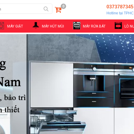
0
0373787345
Hotline tại TPH
MÁY GIẶT
MÁY HÚT MÙI
MÁY RỬA BÁT
LÒ N