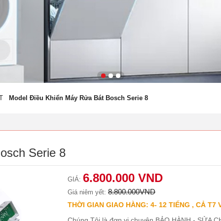
T
Model Điều Khiển Máy Rửa Bát Bosch Serie 8
osch Serie 8
6.800.000 VND
GIÁ:
8.800.000VND
Giá niêm yết:
THỜI GIAN GIAO HÀNG: 4- 12 TIẾNG , CẢ T7 
Chúng Tôi là đơn vị chuyên BẢO HÀNH - SỬA CH