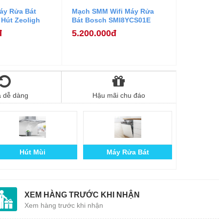
áy Rửa Bát
Mạch SMM Wifi Máy Rửa
 Hút Zeoligh
Bát Bosch SMI8YCS01E
t Bosch
đ
5.200.000đ
ả dễ dàng
Hậu mãi chu đáo
Hút Mùi
Máy Rửa Bát
XEM HÀNG TRƯỚC KHI NHẬN
Xem hàng trước khi nhận