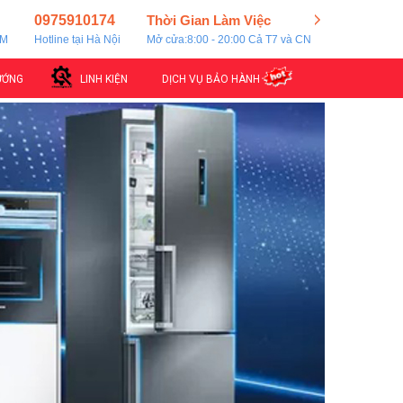
0975910174
Thời Gian Làm Việc
CM
Hotline tại Hà Nội
Mở cửa:8:00 - 20:00 Cả T7 và CN
ƯỚNG
LINH KIỆN
DỊCH VỤ BẢO HÀNH