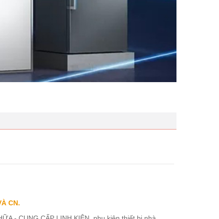
VÀ CN.
ỮA - CUNG CẤP LINH KIỆN, phụ kiện thiết bị nhà