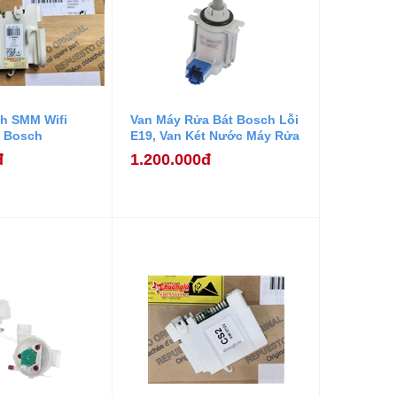
h SMM Wifi
Van Máy Rửa Bát Bosch Lỗi
t Bosch
E19, Van Két Nước Máy Rửa
Bát Bosch.
đ
1.200.000đ