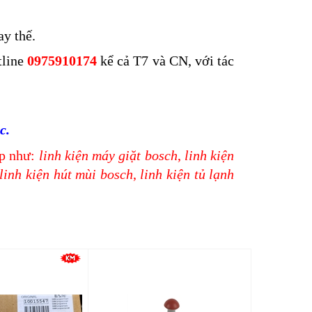
ay thế.
tline
0975910174
kể cả T7 và CN, với tác
c.
ếp như:
linh kiện máy giặt bosch
,
linh kiện
linh kiện hút mùi bosch
,
linh kiện tủ lạnh