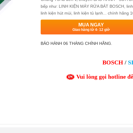
bếp như: LINH KIỆN MÁY RỬA BÁT BOSCH, linh kiện
linh kiện hút mùi, linh kiện tủ lạnh... chính hãn
MUA NGAY
Giao hàng từ 4- 12 giờ
BẢO HÀNH 06 THÁNG CHÍNH HÃNG.
BOSCH
/
S
Vui lòng gọi hotline đ