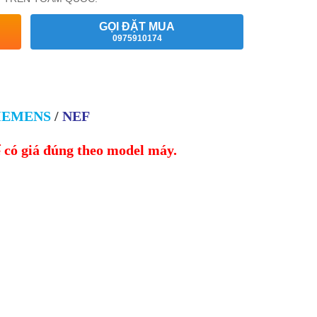
GỌI ĐẶT MUA
0975910174
IEMENS
/
NEF
ể có giá đúng theo model máy.