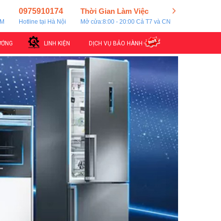
0975910174
Thời Gian Làm Việc
CM
Hotline tại Hà Nội
Mở cửa:8:00 - 20:00 Cả T7 và CN
ƯỚNG
LINH KIỆN
DỊCH VỤ BẢO HÀNH