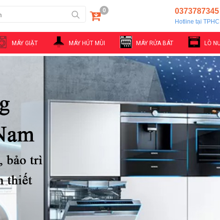
0
0373787345
Hotline tại TPH
MÁY GIẶT
MÁY HÚT MÙI
MÁY RỬA BÁT
LÒ N