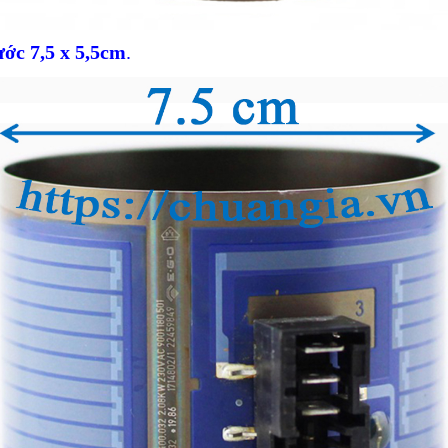
ớc 7,5 x 5,5cm
.