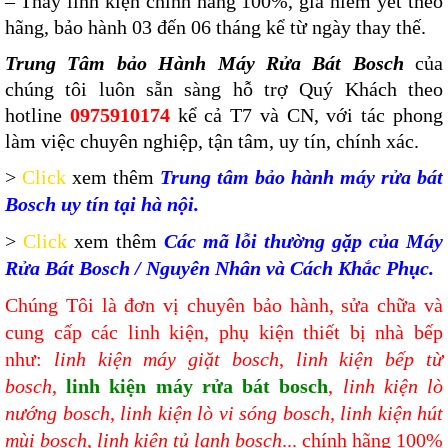
–
Thay linh kiện chính hãng 100%, giá niêm yết theo
hãng, bảo hành 03 đến 06 tháng kể từ ngày thay thế.
Trung Tâm bảo Hành Máy Rửa Bát Bosch
của
chúng tôi luôn sẵn sàng hỗ trợ Quý Khách theo
hotline
0975910174
kể cả T7 và CN, với tác phong
làm việc chuyên nghiệp, tận tâm, uy tín, chính xác.
>
Click
xem thêm
Trung tâm bảo hành máy rửa bát
Bosch uy tín tại hà nội.
>
Click
xem thêm
Các
mã lỗi thường gặp của Máy
Rửa Bát Bosch / Nguyên Nhân và Cách Khắc Phục.
Chúng Tôi là đơn vị chuyên bảo hành, sửa chữa và
cung cấp các linh kiện, phụ kiện thiết bị nhà bếp
như:
linh kiện máy giặt bosch
,
linh kiện bếp từ
bosch
,
linh kiện máy rửa bát bosch
,
linh kiện lò
nướng bosch
,
linh kiện lò vi sóng bosch
,
linh kiện hút
mùi bosch
,
linh kiện tủ lạnh bosch
... chính hãng 100%