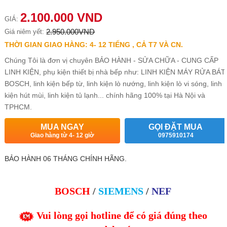
2.100.000 VND
GIÁ:
2.950.000VND
Giá niêm yết:
THỜI GIAN GIAO HÀNG: 4- 12 TIẾNG , CẢ T7 VÀ CN.
Chúng Tôi là đơn vị chuyên BẢO HÀNH - SỬA CHỮA - CUNG CẤP
LINH KIỆN, phụ kiện thiết bị nhà bếp như: LINH KIỆN MÁY RỬA BÁT
BOSCH, linh kiện bếp từ, linh kiện lò nướng, linh kiện lò vi sóng, linh
kiện hút mùi, linh kiện tủ lạnh... chính hãng 100% tại Hà Nội và
TPHCM.
MUA NGAY
GỌI ĐẶT MUA
Giao hàng từ 4- 12 giờ
0975910174
BẢO HÀNH 06 THÁNG CHÍNH HÃNG.
BOSCH
/
SIEMENS
/
NEF
Vui lòng gọi hotline để có giá đúng theo