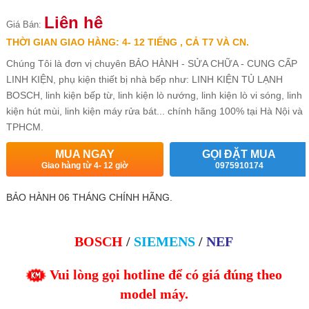
Liên hệ
Giá Bán:
THỜI GIAN GIAO HÀNG: 4- 12 TIẾNG , CẢ T7 VÀ CN.
Chúng Tôi là đơn vị chuyên BẢO HÀNH - SỬA CHỮA - CUNG CẤP
LINH KIỆN, phụ kiện thiết bị nhà bếp như: LINH KIỆN TỦ LẠNH
BOSCH, linh kiện bếp từ, linh kiện lò nướng, linh kiện lò vi sóng, linh
kiện hút mùi, linh kiện máy rửa bát... chính hãng 100% tại Hà Nội và
TPHCM.
MUA NGAY
GỌI ĐẶT MUA
Giao hàng từ 4- 12 giờ
0975910174
BẢO HÀNH 06 THÁNG CHÍNH HÃNG.
BOSCH
/
SIEMENS
/
NEF
Vui lòng gọi hotline để có giá đúng theo
model máy.