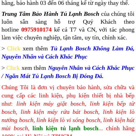
hãng, bảo hành 03 đến 06 tháng kể từ ngày thay thế.
Trung Tâm Bảo Hành Tủ Lạnh Bosch
của chúng tôi
luôn sẵn sàng hỗ trợ Quý Khách theo
hotline
0975910174
kể cả T7 và CN, với tác phong
làm việc chuyên nghiệp, tận tâm, uy tín, chính xác.
>
Click
xem thêm
Tủ Lạnh Bosch Không Làm Đá,
Nguyên Nhân và Cách Khắc Phục
>
Click
xem thêm
Nguyên Nhân và Cách Khắc Phục
/ Ngăn Mát Tủ Lạnh Bosch Bị Đóng Đá.
Chúng Tôi là đơn vị chuyên bảo hành, sửa chữa và
cung cấp các linh kiện, phụ kiện thiết bị nhà bếp
như:
linh kiện máy giặt bosch
,
linh kiện bếp từ
bosch
,
linh kiện máy rửa bát bosch
,
linh kiện lò
nướng bosch
,
linh kiện lò vi sóng bosch
,
linh kiện hút
mùi bosch
,
linh kiện tủ lạnh bosch
... chính hãng