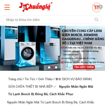
☰
0
Trang chủ
/
Tin Tức
/
Giới Thiệu
/
🛠️⚙️ DỊCH VỤ BẢO HÀNH,
SỬA CHỮA THIẾT BỊ NHÀ BẾP ✅️
Nguyên Nhân Ngăn Mát
Tủ Lạnh Bosch Bị Đóng Đá, Cách Khắc Phục
Nguyên Nhân Ngăn Mát Tủ Lạnh Bosch Bị Đóng Đá, Cách Khắc