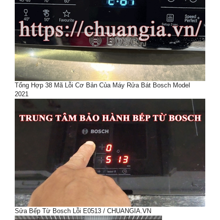
Tổng Hợp 38 Mã Lỗi Cơ Bản Của Máy Rửa Bát Bosch Model
2021
Sửa Bếp Từ Bosch Lỗi E0513 / CHUANGIA.VN