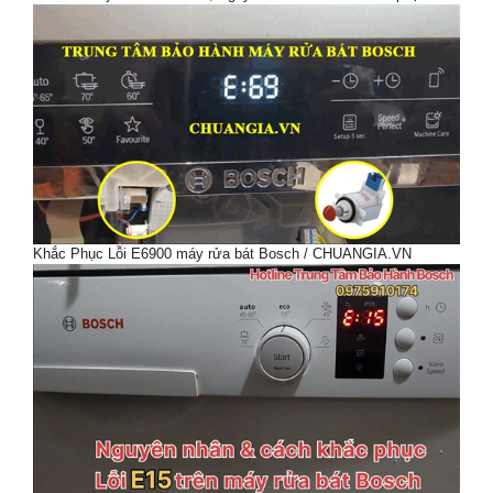
Khắc Phục Lỗi E6900 máy rửa bát Bosch / CHUANGIA.VN