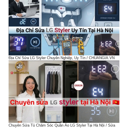
Địa Chỉ Sửa LG Styler Chuyên Nghiệp, Uy Tín / CHUANGIA.VN
Chuyên Sửa Tủ Chăm Sóc Quần Áo LG Styler Tại Hà Nội / Sửa