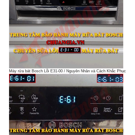
Máy rửa bát Bosch Lỗi E31-00 / Nguyên Nhân và Cách Khắc Phục