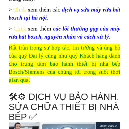
>
Click
xem thêm các
dịch vụ sửa máy rửa bát
bosch tại hà nội
.
>
Click
xem thêm
các lỗi thường gặp của máy
rửa bát bosch, nguyên nhân và cách xử lý.
Rất trân trọng sự hợp tác, tin tưởng và ủng hộ
của quý Đại lý cũng như quý Khách hàng dành
cho
trung tâm bảo hành thiết bị nhà bếp
Bosch/Siemens
của chúng tôi trong suốt thời
gian qua.
🛠️⚙️ DỊCH VỤ BẢO HÀNH,
SỬA CHỮA THIẾT BỊ NHÀ
BẾP ✅️