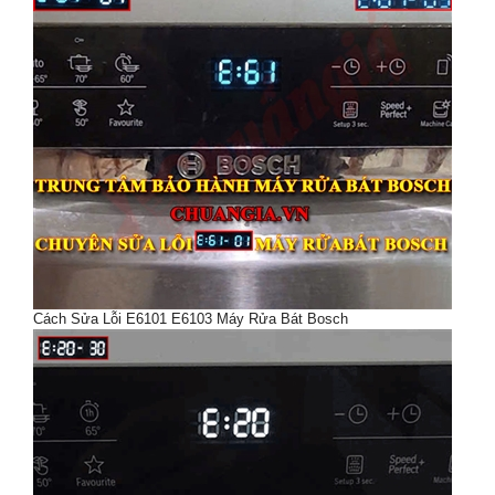
Cách Sửa Lỗi E6101 E6103 Máy Rửa Bát Bosch