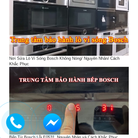
Nơi Sửa Lò Vi Sóng Bosch Không Nóng/ Nguyên Nhân/ Cách
Khắc Phục
Bếp Từ Bosch Lỗi E0531. Nguyên Nhân và Cách Khắc Phục