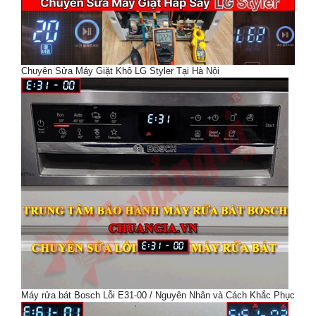
Chuyên Sửa Máy Giặt Khô LG Styler Tại Hà Nội
Máy rửa bát Bosch Lỗi E31-00 / Nguyên Nhân và Cách Khắc Phục