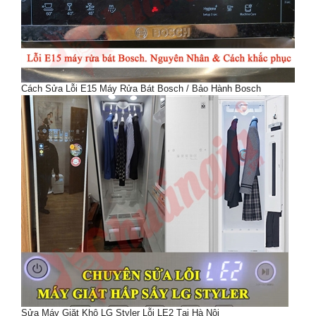
Cách Sửa Lỗi E15 Máy Rửa Bát Bosch / Bảo Hành Bosch
Sửa Máy Giặt Khô LG Styler Lỗi LE2 Tại Hà Nội