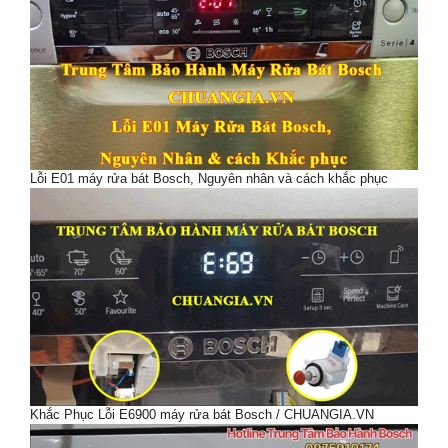
Lỗi E01 máy rửa bát Bosch, Nguyên nhân và cách khắc phục
Khắc Phục Lỗi E6900 máy rửa bát Bosch / CHUANGIA.VN