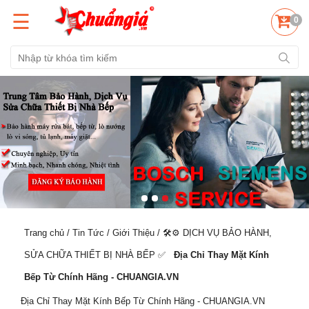
☰
0
Trang chủ
/
Tin Tức
/
Giới Thiệu
/
🛠️⚙️ DỊCH VỤ BẢO HÀNH,
SỬA CHỮA THIẾT BỊ NHÀ BẾP ✅️
Địa Chỉ Thay Mặt Kính
Bếp Từ Chính Hãng - CHUANGIA.VN
Địa Chỉ Thay Mặt Kính Bếp Từ Chính Hãng - CHUANGIA.VN