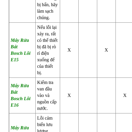
bị bẩn, hãy
làm sạch
chúng.
Nếu lỗi lại
xảy ra, rất
Máy Rửa
có thể thiết
Bát
bị đã bị rò
X
X
Bosch
Lỗi
rỉ điện
E15
xuống đế
của thiết
bị.
Kiểm tra
Máy Rửa
van đầu
Bát
vào và
X
X
Bosch
Lỗi
nguồn cấp
E16
nước.
Lỗi cảm
biến lưu
Máy Rửa
lượng