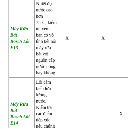
Nhiệt độ
nước cao
hơn
75°C, kiểm
Máy Rửa
tra xem
Bát
bạn có vô
X
X
Bosch
Lỗi
tình kết nối
E13
máy rửa
bát với
nguồn cấp
nước nóng
hay không.
Lỗi cảm
biến lưu
lượng
nước.
Máy Rửa
Kiểm tra
Bát
các điểm
X
Bosch
Lỗi
tiếp xúc
E14
nếu chúng