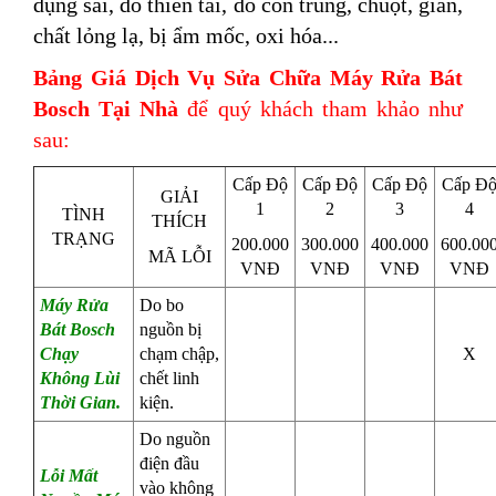
dụng sai, do thiên tai, do côn trùng, chuột, gián,
chất lỏng lạ, bị ẩm mốc, oxi hóa...
Bảng Giá Dịch Vụ Sửa Chữa Máy Rửa Bát
Bosch Tại Nhà
để quý khách tham khảo như
sau:
Cấp Độ
Cấp Độ
Cấp Độ
Cấp Đ
GIẢI
1
2
3
4
TÌNH
THÍCH
TRẠNG
200.000
300.000
400.000
600.00
MÃ LỖI
VNĐ
VNĐ
VNĐ
VNĐ
Máy Rửa
Do bo
Bát Bosch
nguồn bị
Chạy
chạm chập,
X
Không Lùi
chết linh
Thời Gian.
kiện.
Do nguồn
điện đầu
Lỗi Mất
vào không