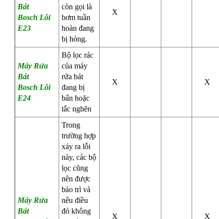
Bát
còn gọi là
X
Bosch
Lỗi
bơm tuần
E23
hoàn đang
bị hỏng.
Bộ lọc rác
Máy Rửa
của máy
Bát
rửa bát
X
X
Bosch
Lỗi
đang bị
E24
bẩn hoặc
tắc nghẽn
Trong
trường hợp
xảy ra lỗi
này, các bộ
lọc cũng
nên được
bảo trì và
Máy Rửa
nếu điều
Bát
đó không
X
X