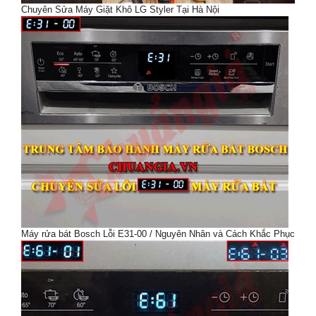
Chuyên Sửa Máy Giặt Khô LG Styler Tại Hà Nội
Máy rửa bát Bosch Lỗi E31-00 / Nguyên Nhân và Cách Khắc Phục