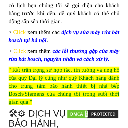
có lịch hẹn chúng tôi sẽ gọi điện cho khách
hàng trước khi đến, để quý khách có thể chủ
động sắp sếp thời gian.
>
Click
xem thêm các
dịch vụ sửa máy rửa bát
bosch tại hà nội
.
>
Click
xem thêm
các lỗi thường gặp của máy
rửa bát bosch, nguyên nhân và cách xử lý.
" Rất trân trọng sự hợp tác, tin tưởng và ủng hộ
của quý Đại lý cũng như quý Khách hàng dành
cho
trung tâm bảo hành thiết bị nhà bếp
Bosch/Siemens
của chúng tôi trong suốt thời
gian qua."
🛠️⚙️ DỊCH VỤ
BẢO HÀNH,