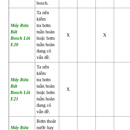
bosch.
Ta nên
kiểm
Máy Rửa
tra
bơm
Bát
tuần hoàn
X
X
Bosch
Lỗi
hoặc bơm
E20
tuần hoàn
đang có
vấn đề.
Ta nên
kiểm
Máy Rửa
tra
bơm
Bát
tuần hoàn
X
Bosch
Lỗi
hoặc bơm
E21
tuần hoàn
đang có
vấn đề.
Bơm thoát
Máy Rửa
nước hay