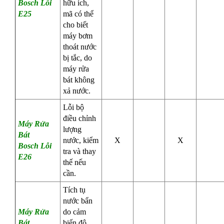
Bosch
Lỗi
hữu ích,
E25
mã có thể
cho biết
máy bơm
thoát nước
bị tắc, do
máy rửa
bát không
xả nước.
Lỗi bộ
điều chỉnh
Máy Rửa
lượng
Bát
nước, kiểm
X
X
Bosch
Lỗi
tra và thay
E26
thế nếu
cần.
Tích tụ
nước bẩn
Máy Rửa
do cảm
Bát
biến độ