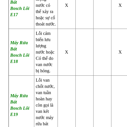
Bát
nước có
X
X
Bosch
Lỗi
thể xảy ra
E17
hoặc sự cố
thoát nước.
Lỗi cảm
biến lưu
Máy Rửa
lượng
Bát
nước hoặc
X
X
Bosch
Lỗi
Có thể do
E18
van nước
bị hỏng.
Lỗi van
chốt nước,
van tuần
Máy Rửa
hoàn hay
Bát
còn gọi là
Bosch
Lỗi
van két
E19
nước máy
rửa bát