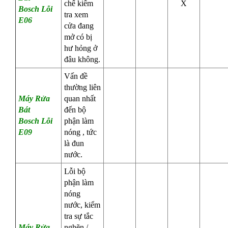
chế kiểm
X
Bosch
Lỗi
tra xem
E06
cửa đang
mở có bị
hư hỏng ở
đâu không.
Vấn đề
thường liên
Máy Rửa
quan nhất
Bát
đến bộ
Bosch
Lỗi
phận làm
E09
nóng , tức
là đun
nước.
Lỗi bộ
phận làm
nóng
nước, kiểm
tra sự tắc
Máy Rửa
nghẽn /