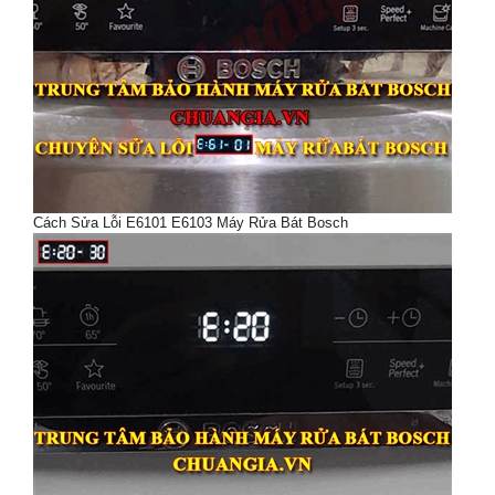
Cách Sửa Lỗi E6101 E6103 Máy Rửa Bát Bosch