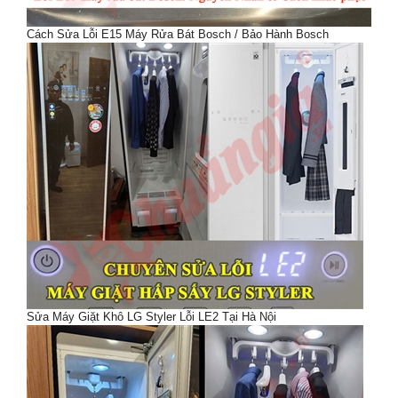
Cách Sửa Lỗi E15 Máy Rửa Bát Bosch / Bảo Hành Bosch
Sửa Máy Giặt Khô LG Styler Lỗi LE2 Tại Hà Nội