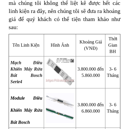
mà chúng tôi không thể liệt kê được hết các
linh kiện ra đây, nên chúng tôi sẽ đưa ra khoảng
giá để quý khách có thể tiện tham khảo như
sau:
Thời
Khoảng Giá
Tên Linh Kiện
Hình Ảnh
Gian
(VNĐ)
BH
Mạch Điều
Khiển Máy Rửa
3.800.000
đến
3- 6
Bát Bosch
5.860.000
Tháng
Serie4
Module Điều
3.800.000 đến
3- 6
Khiển Máy Rửa
6.860.000
Tháng
Bát Bosch