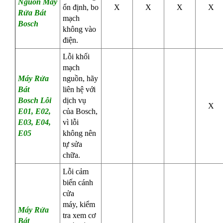
Nguồn Máy
ổn định, bo
X
X
X
X
Rửa Bát
mạch
Bosch
không vào
điện.
Lỗi khối
mạch
Máy Rửa
nguồn,
hãy
Bát
liên hệ với
Bosch
Lỗi
dịch vụ
X
E01, E02,
của Bosch,
E03, E04,
vì lỗi
E05
không nên
tự sửa
chữa.
Lỗi cảm
biến cánh
cửa
máy,
kiểm
Máy Rửa
tra xem cơ
Bát