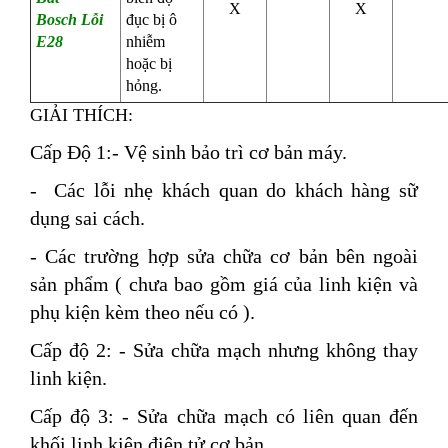
X
X
Bosch
Lỗi
đục bị ô
E28
nhiễm
hoặc bị
hỏng.
GIẢI THÍCH:
Cấp Độ 1:
- Vệ sinh bảo trì cơ bản máy.
- Các lỗi nhẹ khách quan do khách hàng sữ
dụng sai cách.
- Các trường hợp sửa chữa cơ bản bên ngoài
sản phẩm ( chưa bao gồm giá của linh kiện và
phụ kiện kèm theo nếu có ).
Cấp độ 2:
- Sửa chữa mạch nhưng không thay
linh kiện.
Cấp độ 3:
- Sửa chữa mạch có liên quan đến
khối linh kiện điện tử cơ bản.