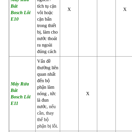
Bát
tích tụ cặn
X
X
Bosch
Lỗi
vôi hoặc
E10
cặn bẩn
trong thiết
bị, làm cho
nước thoát
ra ngoài
đúng cách
Vấn đề
thường liên
quan nhất
đến bộ
Máy Rửa
phận làm
Bát
nóng , tức
X
Bosch
Lỗi
là đun
E11
nước,
nếu
cần, thay
thế bộ
phận bị lỗi.