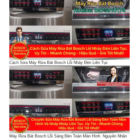
Cách Sửa Máy Rửa Bát Bosch Lỗi Nháy Đèn Liên Tục
Máy Rửa Bát Bosch Lỗi Sáng Đèn Toàn Màn Hình. Nguyên Nhân