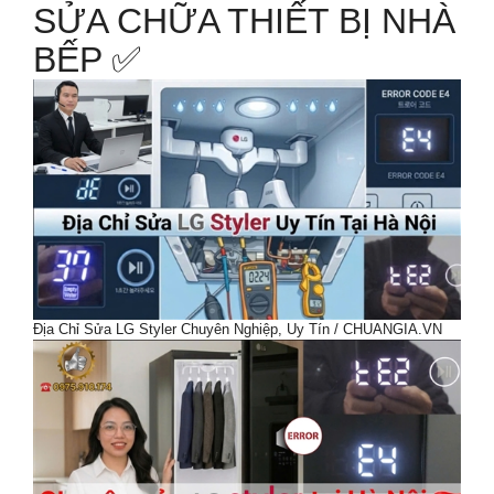
SỬA CHỮA THIẾT BỊ NHÀ
BẾP ✅️
Địa Chỉ Sửa LG Styler Chuyên Nghiệp, Uy Tín / CHUANGIA.VN