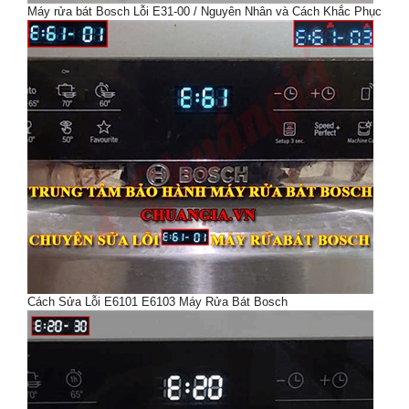
Máy rửa bát Bosch Lỗi E31-00 / Nguyên Nhân và Cách Khắc Phục
Cách Sửa Lỗi E6101 E6103 Máy Rửa Bát Bosch