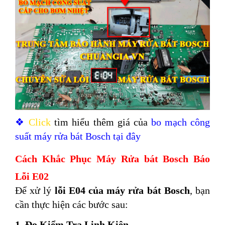
❖
Click
tìm hiểu thêm giá của
bo mạch công
suất máy rửa bát Bosch tại đây
Cách Khắc Phục Máy Rửa bát Bosch Báo
Lỗi E02
Để xử lý
lỗi E04 của máy rửa bát Bosch
, bạn
cần thực hiện các bước sau:
1. Đo Kiểm Tra Linh Kiện