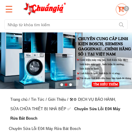
☰
0
Trang chủ
/
Tin Tức
/
Giới Thiệu
/
🛠️⚙️ DỊCH VỤ BẢO HÀNH,
SỬA CHỮA THIẾT BỊ NHÀ BẾP ✅️
Chuyên Sửa Lỗi E04 Máy
Rửa Bát Bosch
Chuyên Sửa Lỗi E04 Máy Rửa Bát Bosch