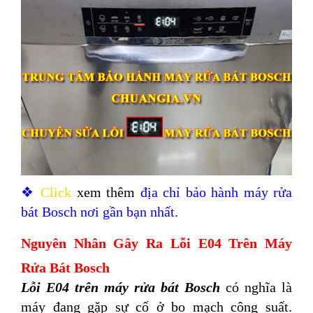
❖
Click
xem thêm
địa chỉ bảo hành máy rửa
bát Bosch nơi gần bạn nhất.
Nguyên Nhân Gây Ra Lỗi E04 Trên Máy
Rửa Bát Bosch
Lỗi E04 trên máy rửa bát Bosch
có nghĩa là
máy đang gặp sự cố ở bo mạch công suất.