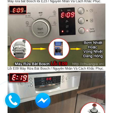
Máy rửa bát Bosch lỗi E23 / Nguyên Nhân Và Cách Khắc Phục.
Lỗi E09 Máy Rửa Bát Bosch / Nguyên Nhân Và Cách Khắc Phục.