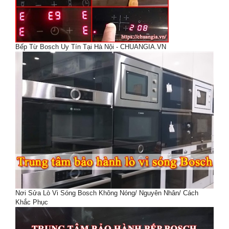
Bếp Từ Bosch Uy Tín Tại Hà Nội - CHUANGIA.VN
Nơi Sửa Lò Vi Sóng Bosch Không Nóng/ Nguyên Nhân/ Cách
Khắc Phục