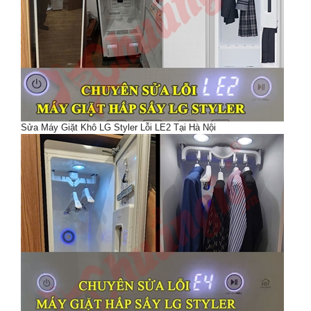
Sửa Máy Giặt Khô LG Styler Lỗi LE2 Tại Hà Nội