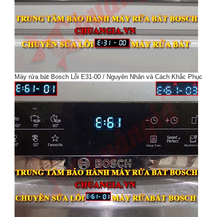
Máy rửa bát Bosch Lỗi E31-00 / Nguyên Nhân và Cách Khắc Phục