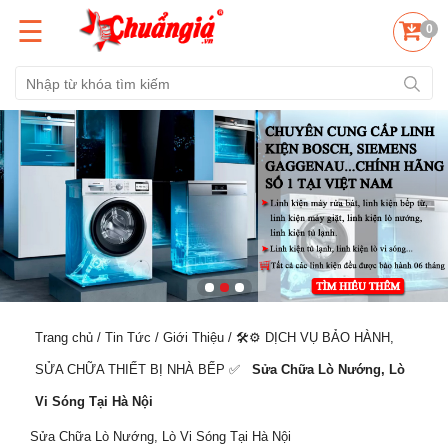
☰
0
Trang chủ
/
Tin Tức
/
Giới Thiệu
/
🛠️⚙️ DỊCH VỤ BẢO HÀNH,
SỬA CHỮA THIẾT BỊ NHÀ BẾP ✅️
Sửa Chữa Lò Nướng, Lò
Vi Sóng Tại Hà Nội
Sửa Chữa Lò Nướng, Lò Vi Sóng Tại Hà Nội