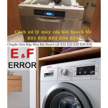
Chuyên Sửa Máy Rửa Bát Bosch Lỗi E01 E02 E03 E04 E05