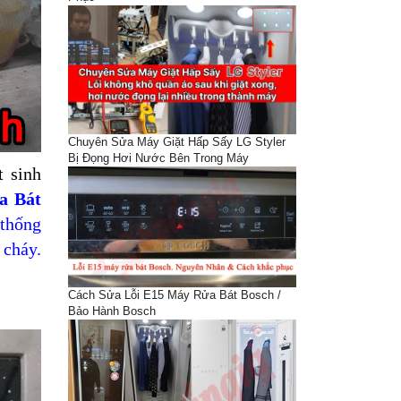
Chuyên Sửa Máy Giặt Hấp Sấy LG Styler
Bị Đọng Hơi Nước Bên Trong Máy
t sinh
a Bát
 thống
 cháy.
Cách Sửa Lỗi E15 Máy Rửa Bát Bosch /
Bảo Hành Bosch