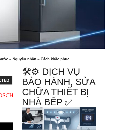
 nước – Nguyên nhân – Cách khắc phục
🛠️⚙️ DỊCH VỤ
BẢO HÀNH, SỬA
CHỮA THIẾT BỊ
OSCH
NHÀ BẾP ✅️