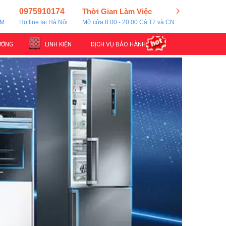
0975910174
Thời Gian Làm Việc
CM
Hotline tại Hà Nội
Mở cửa:8:00 - 20:00 Cả T7 và CN
ƯỚNG
LINH KIỆN
DỊCH VỤ BẢO HÀNH