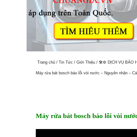
Trang chủ
/
Tin Tức
/
Giới Thiệu
/
🛠️⚙️ DỊCH VỤ BẢO
Máy rửa bát bosch báo lỗi vòi nước – Nguyên nhân – C
Máy rửa bát bosch báo lỗi vòi nư