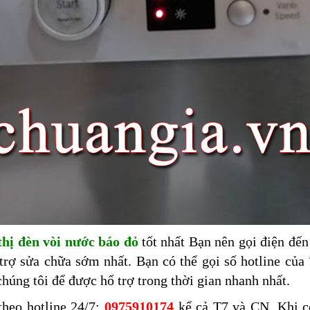
thị đèn vòi nước báo đỏ
tốt nhất Bạn nên gọi điện đến
trợ sửa chữa sớm nhất. Bạn có thể gọi số hotline của
húng tôi để được hổ trợ trong thời gian nhanh nhất.
heo hotline 24/7:
0975910174
kể cả T7 và CN. Khi c