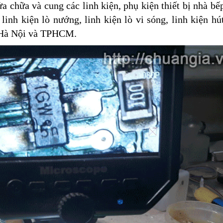
a chữa và cung các linh kiện, phụ kiện thiết bị nhà bế
 linh kiện lò nướng, linh kiện lò vi sóng, linh kiện hú
ại Hà Nội và TPHCM.