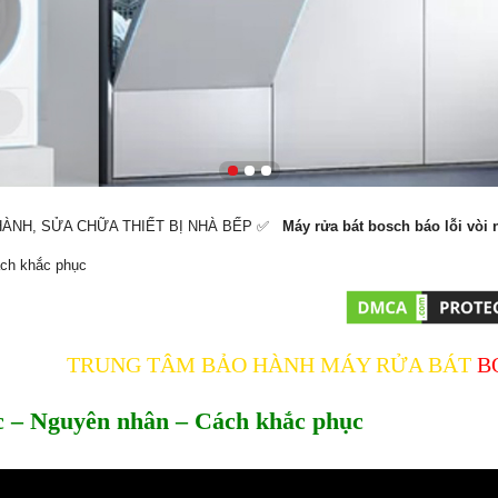
 HÀNH, SỬA CHỮA THIẾT BỊ NHÀ BẾP ✅️
Máy rửa bát bosch báo lỗi vòi
ách khắc phục
TRUNG TÂM BẢO HÀNH MÁY RỬA BÁT
B
ớc – Nguyên nhân – Cách khắc phục