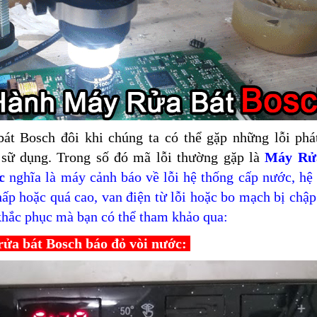
bát Bosch
đôi khi chúng ta có thể gặp những lỗi phá
sữ dụng. Trong số đó mã lỗi thường gặp là
Máy Rử
c
nghĩa là máy cảnh báo về lỗi hệ thống cấp nước, hệ
hấp hoặc quá cao, van điện từ lỗi hoặc bo mạch bị chập
khắc phục mà bạn có thể tham khảo qua:
ửa bát Bosch báo đỏ vòi nước: