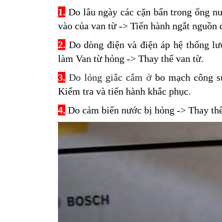
1.
Do lâu ngày các cặn bẩn trong ống nư
vào của van từ -> Tiến hành ngắt nguồn đ
2.
Do dòng điện và điện áp hệ thống lư
làm Van từ hỏng -> Thay thế van từ.
3.
Do lỏng giắc cắm ở
bo mạch công s
Kiểm tra và tiến hành khắc phục.
4.
Do cảm biến nước bị hỏng -> Thay thế