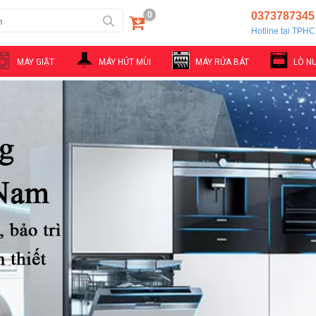
0
0373787345
Hotline tại TPH
MÁY GIẶT
MÁY HÚT MÙI
MÁY RỬA BÁT
LÒ N