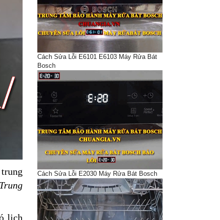
Cách Sửa Lỗi E6101 E6103 Máy Rửa Bát
Bosch
 trung
Cách Sửa Lỗi E2030 Máy Rửa Bát Bosch
Trung
ó lịch