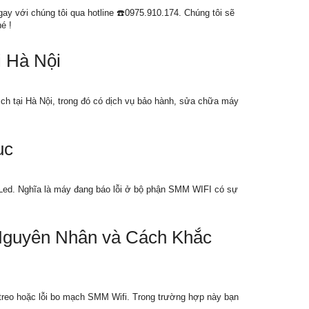
ay với chúng tôi qua hotline ☎️0975.910.174. Chúng tôi sẽ
é !
 Hà Nội
ch tại Hà Nội, trong đó có dịch vụ bảo hành, sửa chữa máy
ục
 Led. Nghĩa là máy đang báo lỗi ở bộ phận SMM WIFI có sự
Nguyên Nhân và Cách Khắc
treo hoặc lỗi bo mạch SMM Wifi. Trong trường hợp này bạn