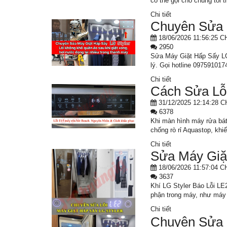
có thể gọi cho chúng tôi
Chi tiết
Chuyên Sửa 
18/06/2026 11:56:25 C
2950
Sửa Máy Giặt Hấp Sấy LG 
lý. Gọi hotline 097591017
Chi tiết
Cách Sửa Lỗ
31/12/2025 12:14:28 C
6378
Khi màn hình máy rửa bát 
chống rò rỉ Aquastop, kh
Chi tiết
Sửa Máy Giặt
18/06/2026 11:57:04 C
3637
Khí LG Styler Báo Lỗi LE2
phận trong máy, như máy 
Chi tiết
Chuyên Sửa M