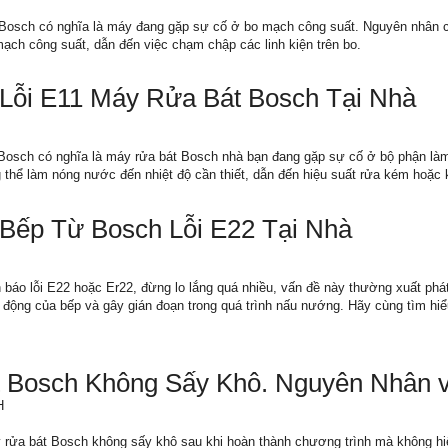
 Bosch có nghĩa là máy đang gặp sự cố ở bo mạch công suất. Nguyên nhân ch
ạch công suất, dẫn đến việc chạm chập các linh kiện trên bo.
Lỗi E11 Máy Rửa Bát Bosch Tại Nhà
 Bosch có nghĩa là máy rửa bát Bosch nhà bạn đang gặp sự cố ở bộ phận làm 
g thể làm nóng nước đến nhiệt độ cần thiết, dẫn đến hiệu suất rửa kém hoặc
Bếp Từ Bosch Lỗi E22 Tại Nhà
 báo lỗi E22 hoặc Er22, đừng lo lắng quá nhiều, vấn đề này thường xuất phát
 động của bếp và gây gián đoạn trong quá trình nấu nướng. Hãy cùng tìm hi
 Bosch Không Sấy Khô. Nguyên Nhân v
H
rửa bát Bosch không sấy khô sau khi hoàn thành chương trình mà không hiển