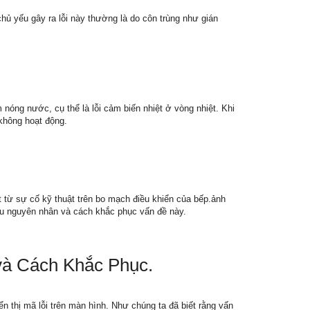
ủ yếu gây ra lỗi này thường là do côn trùng như gián
nóng nước, cụ thể là lỗi cảm biến nhiệt ở vòng nhiệt. Khi
 không hoạt động.
 từ sự cố kỹ thuật trên bo mạch điều khiển của bếp.ảnh
ểu nguyên nhân và cách khắc phục vấn đề này.
à Cách Khắc Phục.
 thị mã lỗi trên màn hình. Như chúng ta đã biết rằng vấn