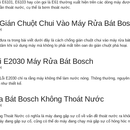
i E6101, E6103 hay còn gọi là E61 thường xuất hiện trên các dòng máy đượ
n thoát nước, cụ thể là bơm thoát nước.
Gián Chuột Chui Vào Máy Rửa Bát Bo
H
ưa ra trong bài viết dưới đây là cách chống gián chuột chui vào máy rửa bá
 tâm khi sử dụng máy mà không lo phải mất tiền oan do gián chuột phá hoại.
i E2030 Máy Rửa Bát Bosch
H
i E2030 chỉ ra rằng máy không thể làm nước nóng. Thông thường, nguyên n
như thiết kế.
 Bát Bosch Không Thoát Nước
H
Thoát Nước có nghĩa là máy đang gặp sự cố về vấn đề thoát nước ra khỏi 
áy đang gặp sự cố, cũng có thể do máy đang chạy mà gặp sự cố hỏng hóc n