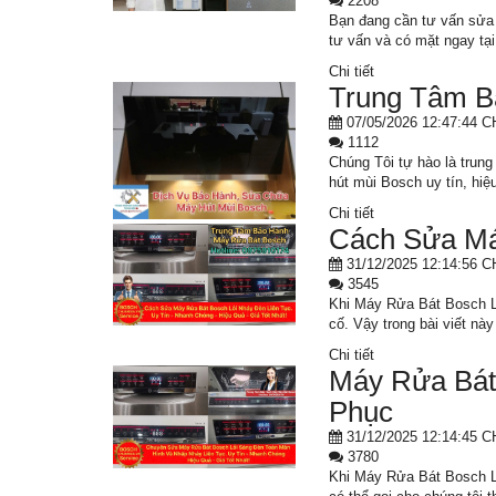
2208
Bạn đang cần tư vấn sửa c
tư vấn và có mặt ngay tại
Chi tiết
Trung Tâm B
07/05/2026 12:47:44 C
1112
Chúng Tôi tự hào là trun
hút mùi Bosch uy tín, hiệ
Chi tiết
Cách Sửa Má
31/12/2025 12:14:56 C
3545
Khi Máy Rửa Bát Bosch Lỗ
cố. Vậy trong bài viết n
Chi tiết
Máy Rửa Bát
Phục
31/12/2025 12:14:45 C
3780
Khi Máy Rửa Bát Bosch Lỗ