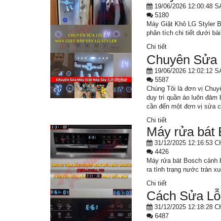
19/06/2026 12:00:48 S
5180
Máy Giặt Khô LG Styler B
phân tích chi tiết dưới bài
Chi tiết
Chuyên Sửa M
19/06/2026 12:02:12 S
5587
Chúng Tôi là đơn vị Chuyê
duy trì quần áo luôn đảm 
cần đến một đơn vị sửa c
Chi tiết
Máy rửa bát 
31/12/2025 12:16:53 C
4426
Máy rửa bát Bosch cảnh b
ra tình trạng nước tràn 
Chi tiết
Cách Sửa Lỗ
31/12/2025 12:18:28 C
6487