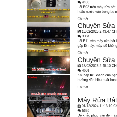
4433
Lỗi E02 trên máy rửa bát
hoặc nước vào trong bo m
Chi tiết
Chuyên Sửa 
13/02/2025 2:43:47 CH
3084
Lỗi E11 trên máy rửa bát
gặp lỗi này, máy sẽ khôn
Chi tiết
Chuyên Sửa 
13/02/2025 2:45:10 CH
4601
Khi bếp từ Bosch của bạn
hưởng đến hiệu suất hoạt
Chi tiết
Máy Rửa Bát
01/12/2024 11:13:10 C
5659
Để khắc phục vấn đề máy 