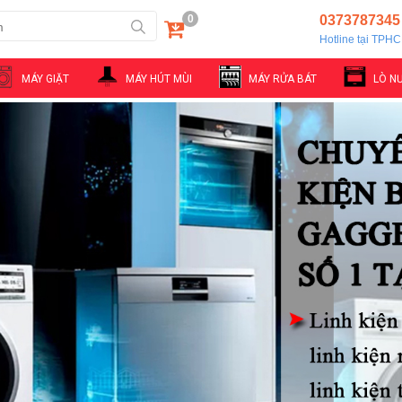
0
0373787345
Hotline tại TPH
MÁY GIẶT
MÁY HÚT MÙI
MÁY RỬA BÁT
LÒ N