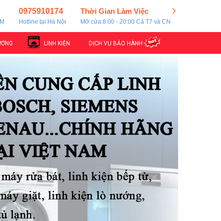
0975910174
Thời Gian Làm Việc
CM
Hotline tại Hà Nội
Mở cửa:8:00 - 20:00 Cả T7 và CN
ƯỚNG
LINH KIỆN
DỊCH VỤ BẢO HÀNH