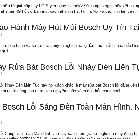
hữa tủ giặt hấp sấy LG Styler ngay lúc này? Đừng ngần ngại, hãy kết nối ng
 nhà bạn để hỗ trợ bạn một cách nhanh nhất tại Hà Nội và các tỉnh lân cận nh
ảo Hành Máy Hút Mùi Bosch Uy Tín Tại
H
g tâm bảo hành và sửa chữa chuyên nghiệp hàng đầu các thiết bị nhà bếp Bos
u quả.
y Rửa Bát Bosch Lỗi Nháy Đèn Liên T
H
i Nháy Đèn Liên Tục hay nói cách khác là máy rửa bát Bosch lỗi dâng đèn
ày chúng ta cùng nhau tìm hiểu nguyên nhân và cách khắc phục nhé!
 Bosch Lỗi Sáng Đèn Toàn Màn Hình. 
H
i Sáng Đèn Toàn Màn Hình và nháy sáng liên tục. Có nghĩa là máy đang bị 