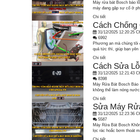
Máy rửa bát Bosch báo lỗ
máy đang gặp sự cố ở phầ
Chi tiết
Cách Chống 
31/12/2025 12:20:25 C
6992
Phương an mà chúng tôi đ
quả tức thì, giúp bạn yên
Chi tiết
Cách Sửa Lỗ
31/12/2025 12:21:43 C
8398
Máy Rửa Bát Bosch Báo Lỗ
không thể làm nóng nước 
Chi tiết
Sửa Máy Rửa
31/12/2025 12:23:36 C
5587
Máy Rửa Bát Bosch Không 
lọc rác hoắc bơm thoát m
Chi tiết