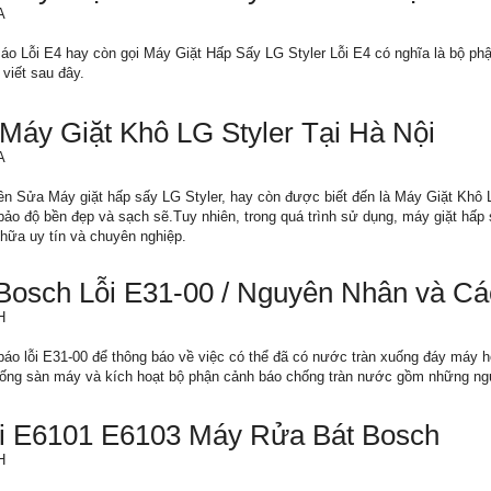
A
áo Lỗi E4 hay còn gọi Máy Giặt Hấp Sấy LG Styler Lỗi E4 có nghĩa là bộ ph
 viết sau đây.
áy Giặt Khô LG Styler Tại Hà Nội
A
n Sửa Máy giặt hấp sấy LG Styler, hay còn được biết đến là Máy Giặt Khô LG S
bảo độ bền đẹp và sạch sẽ.Tuy nhiên, trong quá trình sử dụng, máy giặt hấp 
hữa uy tín và chuyên nghiệp.
Bosch Lỗi E31-00 / Nguyên Nhân và C
H
áo lỗi E31-00 để thông báo về việc có thể đã có nước tràn xuống đáy máy h
xuống sàn máy và kích hoạt bộ phận cảnh báo chống tràn nước gồm những ng
i E6101 E6103 Máy Rửa Bát Bosch
H