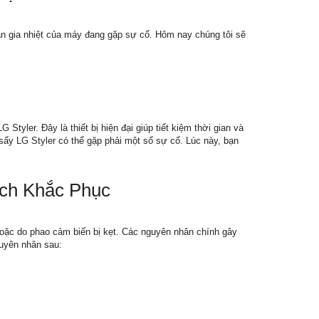
ận gia nhiệt của máy đang gặp sự cố. Hôm nay chúng tôi sẽ
tyler. Đây là thiết bị hiện đại giúp tiết kiệm thời gian và
sấy LG Styler có thể gặp phải một số sự cố. Lúc này, bạn
ách Khắc Phục
oặc do phao cảm biến bị kẹt. Các nguyên nhân chính gây
uyên nhân sau: