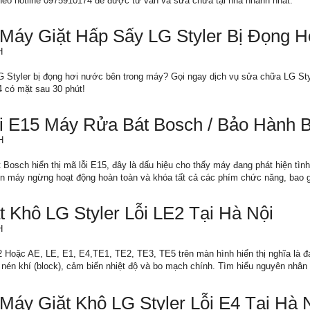
 theo hotline 0975910174 để được tư vấn và sửa chữa tại nhà nhanh nhất.
Máy Giặt Hấp Sấy LG Styler Bị Đọng 
H
Styler bị đọng hơi nước bên trong máy? Gọi ngay dịch vụ sửa chữa LG Styler
4 có mặt sau 30 phút!
i E15 Máy Rửa Bát Bosch / Bảo Hành 
H
Bosch hiển thị mã lỗi E15, đây là dấu hiệu cho thấy máy đang phát hiện tình
iến máy ngừng hoạt động hoàn toàn và khóa tất cả các phím chức năng, bao 
 Khô LG Styler Lỗi LE2 Tại Hà Nội
H
 Hoặc AE, LE, E1, E4,TE1, TE2, TE3, TE5 trên màn hình hiển thị nghĩa là đa
nén khí (block), cảm biến nhiệt độ và bo mạch chính. Tìm hiểu nguyên nhân 
áy Giặt Khô LG Styler Lỗi E4 Tại Hà 